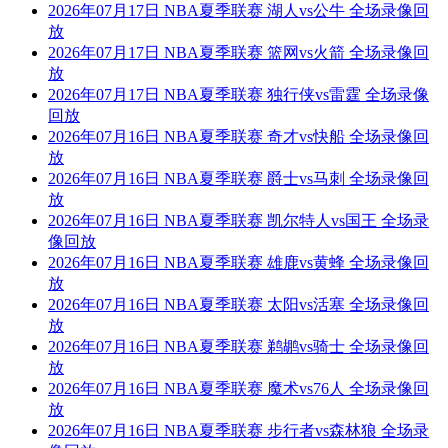
2026年07月17日 NBA夏季联赛 湖人vs公牛 全场录像回
放
2026年07月17日 NBA夏季联赛 篮网vs火箭 全场录像回
放
2026年07月17日 NBA夏季联赛 独行侠vs雷霆 全场录像
回放
2026年07月16日 NBA夏季联赛 奇才vs快船 全场录像回
放
2026年07月16日 NBA夏季联赛 爵士vs马刺 全场录像回
放
2026年07月16日 NBA夏季联赛 凯尔特人vs国王 全场录
像回放
2026年07月16日 NBA夏季联赛 雄鹿vs黄蜂 全场录像回
放
2026年07月16日 NBA夏季联赛 太阳vs活塞 全场录像回
放
2026年07月16日 NBA夏季联赛 鹈鹕vs骑士 全场录像回
放
2026年07月16日 NBA夏季联赛 魔术vs76人 全场录像回
放
2026年07月16日 NBA夏季联赛 步行者vs森林狼 全场录