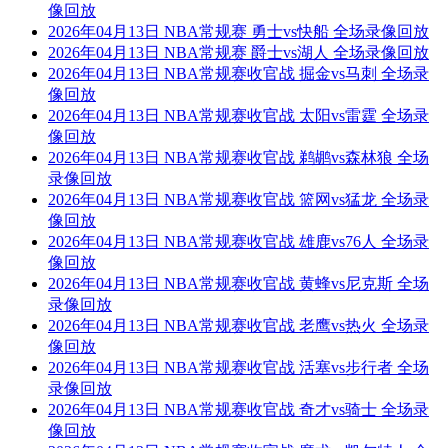
像回放
2026年04月13日 NBA常规赛 勇士vs快船 全场录像回放
2026年04月13日 NBA常规赛 爵士vs湖人 全场录像回放
2026年04月13日 NBA常规赛收官战 掘金vs马刺 全场录
像回放
2026年04月13日 NBA常规赛收官战 太阳vs雷霆 全场录
像回放
2026年04月13日 NBA常规赛收官战 鹈鹕vs森林狼 全场
录像回放
2026年04月13日 NBA常规赛收官战 篮网vs猛龙 全场录
像回放
2026年04月13日 NBA常规赛收官战 雄鹿vs76人 全场录
像回放
2026年04月13日 NBA常规赛收官战 黄蜂vs尼克斯 全场
录像回放
2026年04月13日 NBA常规赛收官战 老鹰vs热火 全场录
像回放
2026年04月13日 NBA常规赛收官战 活塞vs步行者 全场
录像回放
2026年04月13日 NBA常规赛收官战 奇才vs骑士 全场录
像回放