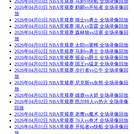
2026年04月03日 NBA常规赛 马刺vs快船 全场录像回放
2026年04月03日 NBA常规赛 鹈鹕vs开拓者 全场录像回
放
2026年04月03日 NBA常规赛 骑士vs勇士 全场录像回放
2026年04月03日 NBA常规赛 湖人vs雷霆 全场录像回放
2026年04月03日 NBA常规赛 森林狼vs活塞 全场录像回
放
2026年04月03日 NBA常规赛 太阳vs黄蜂 全场录像回放
2026年04月02日 NBA常规赛 马刺vs勇士 全场录像回放
2026年04月02日 NBA常规赛 掘金vs爵士 全场录像回放
2026年04月02日 NBA常规赛 国王vs猛龙 全场录像回放
2026年04月02日 NBA常规赛 步行者vs公牛 全场录像回
放
2026年04月02日 NBA常规赛 尼克斯vs灰熊 全场录像回
放
2026年04月02日 NBA常规赛 雄鹿vs火箭 全场录像回放
2026年04月02日 NBA常规赛 凯尔特人vs热火 全场录像
回放
2026年04月02日 NBA常规赛 老鹰vs魔术 全场录像回放
2026年04月02日 NBA常规赛 76人vs奇才 全场录像回放
2026年04月01日 NBA常规赛 开拓者vs快船 全场录像回
放