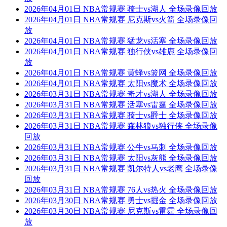
2026年04月01日 NBA常规赛 骑士vs湖人 全场录像回放
2026年04月01日 NBA常规赛 尼克斯vs火箭 全场录像回
放
2026年04月01日 NBA常规赛 猛龙vs活塞 全场录像回放
2026年04月01日 NBA常规赛 独行侠vs雄鹿 全场录像回
放
2026年04月01日 NBA常规赛 黄蜂vs篮网 全场录像回放
2026年04月01日 NBA常规赛 太阳vs魔术 全场录像回放
2026年03月31日 NBA常规赛 奇才vs湖人 全场录像回放
2026年03月31日 NBA常规赛 活塞vs雷霆 全场录像回放
2026年03月31日 NBA常规赛 骑士vs爵士 全场录像回放
2026年03月31日 NBA常规赛 森林狼vs独行侠 全场录像
回放
2026年03月31日 NBA常规赛 公牛vs马刺 全场录像回放
2026年03月31日 NBA常规赛 太阳vs灰熊 全场录像回放
2026年03月31日 NBA常规赛 凯尔特人vs老鹰 全场录像
回放
2026年03月31日 NBA常规赛 76人vs热火 全场录像回放
2026年03月30日 NBA常规赛 勇士vs掘金 全场录像回放
2026年03月30日 NBA常规赛 尼克斯vs雷霆 全场录像回
放