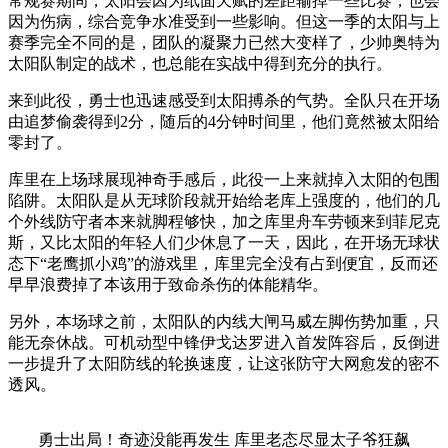
常规赛期间，太阳会因为纸面天赋的差距输掉一些比赛，也会
因为伤病，综合竞争水准受到一些影响。但这一季的太阳与上
赛季完全不同的是，团队的凝聚力已然大变样了，少帅奥特为
太阳队制定的战术，也总能在实战中得到充分的执行。
来到此役，勇士也迅速感受到太阳搏杀的气势。全队只在开场
由追梦偷袭得到2分，随后的4分钟时间里，他们竟然被太阳给
零封了。
库里在上场球展现神奇手感后，此役一上来就掉入太阳的包围
陷阱。太阳队是从无球阶段就开始给老库上强度的，他们的几
个外线防守者本来就脚程够快，加之库里舟车劳顿来到菲尼克
斯，又比太阳的年轻人们少休息了一天，因此，在开场无球状
态下“老鹰抓小鸡”的游戏里，库里完全没有占到便宜，反而还
早早浪费掉了本该用于致命杀伤的体能精华。
另外，本场球之前，太阳队的内线大闸马威左脚伤势加重，只
能无奈休战。可机动型中锋伊戈达罗进入首发阵容后，反倒进
一步提升了太阳防线的轮换速度，让这张防守大网愈发的密不
透风。
勇士出局！奇迹没能再发生 库里老态尽显太子爷狂飙