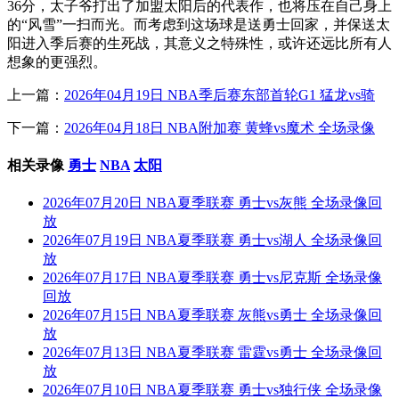
36分，太子爷打出了加盟太阳后的代表作，也将压在自己身上
的“风雪”一扫而光。而考虑到这场球是送勇士回家，并保送太
阳进入季后赛的生死战，其意义之特殊性，或许还远比所有人
想象的更强烈。
上一篇：
2026年04月19日 NBA季后赛东部首轮G1 猛龙vs骑
下一篇：
2026年04月18日 NBA附加赛 黄蜂vs魔术 全场录像
相关录像
勇士
NBA
太阳
2026年07月20日 NBA夏季联赛 勇士vs灰熊 全场录像回
放
2026年07月19日 NBA夏季联赛 勇士vs湖人 全场录像回
放
2026年07月17日 NBA夏季联赛 勇士vs尼克斯 全场录像
回放
2026年07月15日 NBA夏季联赛 灰熊vs勇士 全场录像回
放
2026年07月13日 NBA夏季联赛 雷霆vs勇士 全场录像回
放
2026年07月10日 NBA夏季联赛 勇士vs独行侠 全场录像