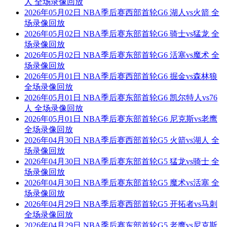
人 全场录像回放
2026年05月02日 NBA季后赛西部首轮G6 湖人vs火箭 全
场录像回放
2026年05月02日 NBA季后赛东部首轮G6 骑士vs猛龙 全
场录像回放
2026年05月02日 NBA季后赛东部首轮G6 活塞vs魔术 全
场录像回放
2026年05月01日 NBA季后赛西部首轮G6 掘金vs森林狼
全场录像回放
2026年05月01日 NBA季后赛东部首轮G6 凯尔特人vs76
人 全场录像回放
2026年05月01日 NBA季后赛东部首轮G6 尼克斯vs老鹰
全场录像回放
2026年04月30日 NBA季后赛西部首轮G5 火箭vs湖人 全
场录像回放
2026年04月30日 NBA季后赛东部首轮G5 猛龙vs骑士 全
场录像回放
2026年04月30日 NBA季后赛东部首轮G5 魔术vs活塞 全
场录像回放
2026年04月29日 NBA季后赛西部首轮G5 开拓者vs马刺
全场录像回放
2026年04月29日 NBA季后赛东部首轮G5 老鹰vs尼克斯