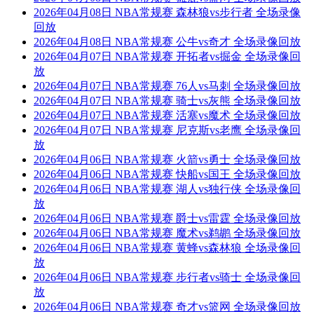
2026年04月08日 NBA常规赛 森林狼vs步行者 全场录像
回放
2026年04月08日 NBA常规赛 公牛vs奇才 全场录像回放
2026年04月07日 NBA常规赛 开拓者vs掘金 全场录像回
放
2026年04月07日 NBA常规赛 76人vs马刺 全场录像回放
2026年04月07日 NBA常规赛 骑士vs灰熊 全场录像回放
2026年04月07日 NBA常规赛 活塞vs魔术 全场录像回放
2026年04月07日 NBA常规赛 尼克斯vs老鹰 全场录像回
放
2026年04月06日 NBA常规赛 火箭vs勇士 全场录像回放
2026年04月06日 NBA常规赛 快船vs国王 全场录像回放
2026年04月06日 NBA常规赛 湖人vs独行侠 全场录像回
放
2026年04月06日 NBA常规赛 爵士vs雷霆 全场录像回放
2026年04月06日 NBA常规赛 魔术vs鹈鹕 全场录像回放
2026年04月06日 NBA常规赛 黄蜂vs森林狼 全场录像回
放
2026年04月06日 NBA常规赛 步行者vs骑士 全场录像回
放
2026年04月06日 NBA常规赛 奇才vs篮网 全场录像回放