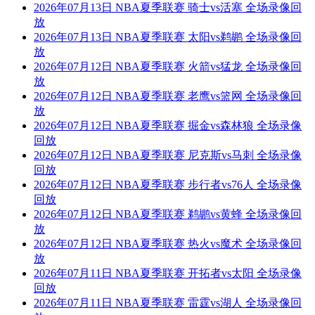
2026年07月13日 NBA夏季联赛 骑士vs活塞 全场录像回
放
2026年07月13日 NBA夏季联赛 太阳vs鹈鹕 全场录像回
放
2026年07月12日 NBA夏季联赛 火箭vs猛龙 全场录像回
放
2026年07月12日 NBA夏季联赛 老鹰vs篮网 全场录像回
放
2026年07月12日 NBA夏季联赛 掘金vs森林狼 全场录像
回放
2026年07月12日 NBA夏季联赛 尼克斯vs马刺 全场录像
回放
2026年07月12日 NBA夏季联赛 步行者vs76人 全场录像
回放
2026年07月12日 NBA夏季联赛 鹈鹕vs黄蜂 全场录像回
放
2026年07月12日 NBA夏季联赛 热火vs魔术 全场录像回
放
2026年07月11日 NBA夏季联赛 开拓者vs太阳 全场录像
回放
2026年07月11日 NBA夏季联赛 雷霆vs湖人 全场录像回