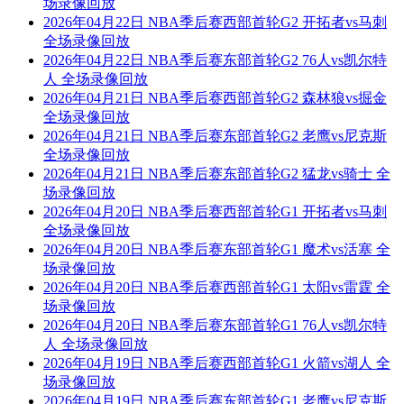
场录像回放
2026年04月22日 NBA季后赛西部首轮G2 开拓者vs马刺
全场录像回放
2026年04月22日 NBA季后赛东部首轮G2 76人vs凯尔特
人 全场录像回放
2026年04月21日 NBA季后赛西部首轮G2 森林狼vs掘金
全场录像回放
2026年04月21日 NBA季后赛东部首轮G2 老鹰vs尼克斯
全场录像回放
2026年04月21日 NBA季后赛东部首轮G2 猛龙vs骑士 全
场录像回放
2026年04月20日 NBA季后赛西部首轮G1 开拓者vs马刺
全场录像回放
2026年04月20日 NBA季后赛东部首轮G1 魔术vs活塞 全
场录像回放
2026年04月20日 NBA季后赛西部首轮G1 太阳vs雷霆 全
场录像回放
2026年04月20日 NBA季后赛东部首轮G1 76人vs凯尔特
人 全场录像回放
2026年04月19日 NBA季后赛西部首轮G1 火箭vs湖人 全
场录像回放
2026年04月19日 NBA季后赛东部首轮G1 老鹰vs尼克斯