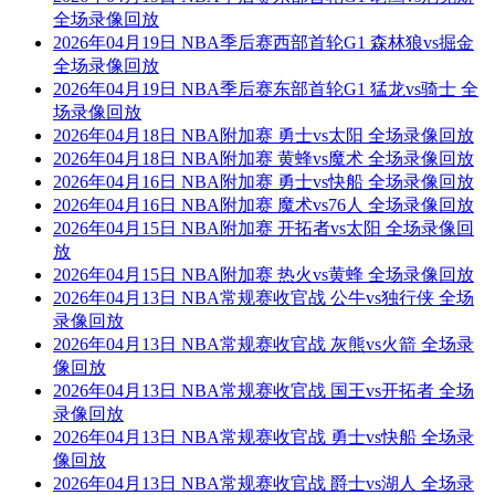
全场录像回放
2026年04月19日 NBA季后赛西部首轮G1 森林狼vs掘金
全场录像回放
2026年04月19日 NBA季后赛东部首轮G1 猛龙vs骑士 全
场录像回放
2026年04月18日 NBA附加赛 勇士vs太阳 全场录像回放
2026年04月18日 NBA附加赛 黄蜂vs魔术 全场录像回放
2026年04月16日 NBA附加赛 勇士vs快船 全场录像回放
2026年04月16日 NBA附加赛 魔术vs76人 全场录像回放
2026年04月15日 NBA附加赛 开拓者vs太阳 全场录像回
放
2026年04月15日 NBA附加赛 热火vs黄蜂 全场录像回放
2026年04月13日 NBA常规赛收官战 公牛vs独行侠 全场
录像回放
2026年04月13日 NBA常规赛收官战 灰熊vs火箭 全场录
像回放
2026年04月13日 NBA常规赛收官战 国王vs开拓者 全场
录像回放
2026年04月13日 NBA常规赛收官战 勇士vs快船 全场录
像回放
2026年04月13日 NBA常规赛收官战 爵士vs湖人 全场录