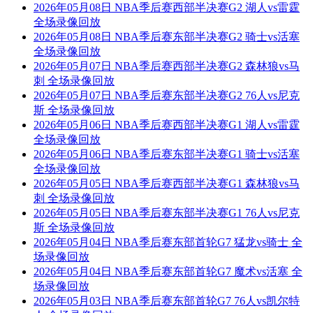
2026年05月08日 NBA季后赛西部半决赛G2 湖人vs雷霆
全场录像回放
2026年05月08日 NBA季后赛东部半决赛G2 骑士vs活塞
全场录像回放
2026年05月07日 NBA季后赛西部半决赛G2 森林狼vs马
刺 全场录像回放
2026年05月07日 NBA季后赛东部半决赛G2 76人vs尼克
斯 全场录像回放
2026年05月06日 NBA季后赛西部半决赛G1 湖人vs雷霆
全场录像回放
2026年05月06日 NBA季后赛东部半决赛G1 骑士vs活塞
全场录像回放
2026年05月05日 NBA季后赛西部半决赛G1 森林狼vs马
刺 全场录像回放
2026年05月05日 NBA季后赛东部半决赛G1 76人vs尼克
斯 全场录像回放
2026年05月04日 NBA季后赛东部首轮G7 猛龙vs骑士 全
场录像回放
2026年05月04日 NBA季后赛东部首轮G7 魔术vs活塞 全
场录像回放
2026年05月03日 NBA季后赛东部首轮G7 76人vs凯尔特