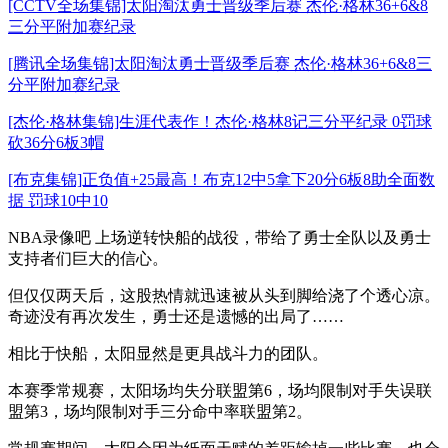
[CCTV全场集锦]太阳淘汰勇士晋级季后赛 杰伦·格林36+6&8
三分平附加赛纪录
[腾讯全场集锦]太阳淘汰勇士晋级季后赛 杰伦·格林36+6&8三
分平附加赛纪录
[杰伦·格林集锦]生涯代表作！杰伦·格林8记三分平纪录 0罚球
砍36分6板3帽
[布克集锦]正负值+25最高！布克12中5拿下20分6板8助全面数
据 罚球10中10
NBA录像吧 上场逆转快船的战役，带给了勇士全队以及勇士
支持者们巨大的信心。
但仅仅两天后，这股热情就迅速被从头到脚给浇了个透心凉。
奇迹没有再次发生，勇士还是遗憾的出局了……
相比于快船，太阳显然是更具战斗力的团队。
本赛季常规赛，太阳场均失分联盟第6，场均限制对手失误联
盟第3，场均限制对手三分命中率联盟第2。