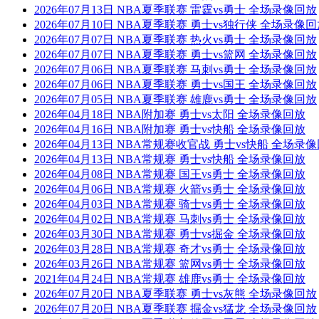
2026年07月13日 NBA夏季联赛 雷霆vs勇士 全场录像回放
2026年07月10日 NBA夏季联赛 勇士vs独行侠 全场录像
2026年07月07日 NBA夏季联赛 热火vs勇士 全场录像回放
2026年07月07日 NBA夏季联赛 勇士vs篮网 全场录像回放
2026年07月06日 NBA夏季联赛 马刺vs勇士 全场录像回放
2026年07月06日 NBA夏季联赛 勇士vs国王 全场录像回放
2026年07月05日 NBA夏季联赛 雄鹿vs勇士 全场录像回放
2026年04月18日 NBA附加赛 勇士vs太阳 全场录像回放
2026年04月16日 NBA附加赛 勇士vs快船 全场录像回放
2026年04月13日 NBA常规赛收官战 勇士vs快船 全场录
2026年04月13日 NBA常规赛 勇士vs快船 全场录像回放
2026年04月08日 NBA常规赛 国王vs勇士 全场录像回放
2026年04月06日 NBA常规赛 火箭vs勇士 全场录像回放
2026年04月03日 NBA常规赛 骑士vs勇士 全场录像回放
2026年04月02日 NBA常规赛 马刺vs勇士 全场录像回放
2026年03月30日 NBA常规赛 勇士vs掘金 全场录像回放
2026年03月28日 NBA常规赛 奇才vs勇士 全场录像回放
2026年03月26日 NBA常规赛 篮网vs勇士 全场录像回放
2021年04月24日 NBA常规赛 雄鹿vs勇士 全场录像回放
2026年07月20日 NBA夏季联赛 勇士vs灰熊 全场录像回放
2026年07月20日 NBA夏季联赛 掘金vs猛龙 全场录像回放