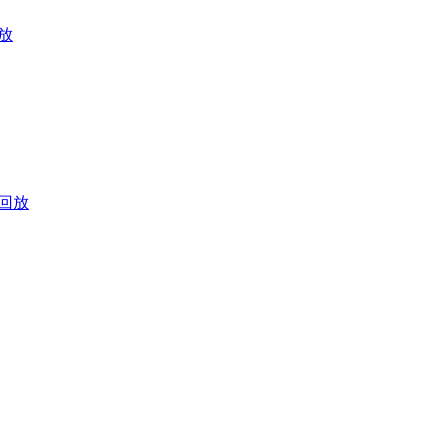
回放
像回放