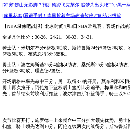
[冲突]佛山无影脚？施罗德蹬飞克莱尔 追梦为出头吃T/小黑一
[库里花絮]看得手耐！库里趁着主场表演暂停时间练习投篮
【NBA录像吧战报】北京时间4月3日NBA常规赛，客场作战的骑
全场具体比分：30-26、24-21、30-33、34-31。
骑士队：米切尔25分6篮板3助攻、斯特鲁斯24分5篮板2助攻、哈
篮板5助攻、布莱恩特3分3篮板。
勇士队：波杰姆斯基25分4篮板4助攻、桑托斯25分5篮板4助攻
分6篮板3助攻、理查德2篮板。
开场后格林率先命中三分，勇士取得3-0的开局。莫布利和米
勇士再次拉开，阿伦抢下篮板后上篮将比分追平。梅里尔和哈登
先，首节结束前埃利斯扣篮，波尔津吉斯补篮得手，骑士以30-
次节比赛开打，施罗德一上来就命中三分扩大领先优势。勇士
扣篮，骑士领先达到10分。阿伦连续两次内线得分，斯特鲁斯再