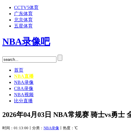
CCTV5体育
广东体育
北京体育
五星体育
NBA录像吧
首页
NBA直播
NBA录像
CBA录像
NBA视频
比分直播
2026年04月03日 NBA常规赛 骑士vs勇
时间：01:13:00丨分类：
NBA录像
丨热度：
℃