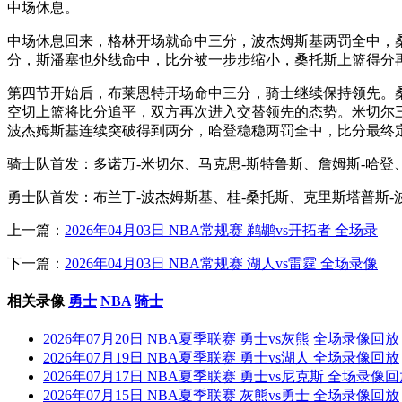
中场休息。
中场休息回来，格林开场就命中三分，波杰姆斯基两罚全中，
分，斯潘塞也外线命中，比分被一步步缩小，桑托斯上篮得分再
第四节开始后，布莱恩特开场命中三分，骑士继续保持领先。
空切上篮将比分追平，双方再次进入交替领先的态势。米切尔
波杰姆斯基连续突破得到两分，哈登稳稳两罚全中，比分最终定格
骑士队首发：多诺万-米切尔、马克思-斯特鲁斯、詹姆斯-哈登
勇士队首发：布兰丁-波杰姆斯基、桂-桑托斯、克里斯塔普斯-
上一篇：
2026年04月03日 NBA常规赛 鹈鹕vs开拓者 全场录
下一篇：
2026年04月03日 NBA常规赛 湖人vs雷霆 全场录像
相关录像
勇士
NBA
骑士
2026年07月20日 NBA夏季联赛 勇士vs灰熊 全场录像回放
2026年07月19日 NBA夏季联赛 勇士vs湖人 全场录像回放
2026年07月17日 NBA夏季联赛 勇士vs尼克斯 全场录像
2026年07月15日 NBA夏季联赛 灰熊vs勇士 全场录像回放