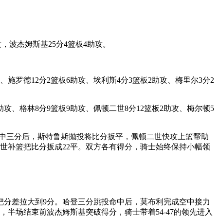
攻，波杰姆斯基25分4篮板4助攻。
攻、施罗德12分2篮板6助攻、埃利斯4分3篮板2助攻、梅里尔3分2
助攻、格林8分9篮板9助攻、佩顿二世8分12篮板2助攻、梅尔顿5
命中三分后，斯特鲁斯抛投将比分扳平，佩顿二世快攻上篮帮助
世补篮把比分扳成22平。双方各有得分，骑士始终保持小幅领
把分差拉大到9分。哈登三分跳投命中后，莫布利完成空中接力
，半场结束前波杰姆斯基突破得分，骑士带着54-47的领先进入