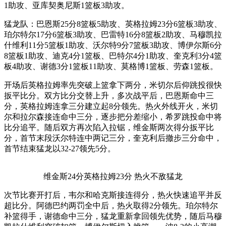
1助攻、亚库契奥尼斯1篮板3助攻。
猛龙队：巴恩斯25分8篮板5助攻、英格拉姆23分6篮板3助攻、
珀尔特尔17分6篮板3助攻、巴雷特16分8篮板2助攻、马穆凯拉
什维利11分5篮板1助攻、沃尔特9分7篮板3助攻、博伊尔斯6分
8篮板1助攻、迪克4分1篮板、巴特尔4分1助攻、奎克利3分4篮
板4助攻、谢德3分1篮板11助攻、莫格博1篮板、劳森1篮板。
开场后英格拉姆率先突破上篮拿下两分，米切尔后仰跳投很快
扳平比分。双方比分交替上升，多次战平后，巴恩斯命中三
分，英格拉姆连拿三分建立起8分领先。热火外线开火，米切
尔和拉尔森接连命中三分，逐步把分差缩小，希罗跳投命中将
比分追平。随后双方再次陷入拉锯，维金斯两次得分扳平比
分，首节末段沃尔特连中两记三分，奎克利后撤步三分命中，
首节结束猛龙以32-27领先5分。
维金斯24分英格拉姆23分 热火不敌猛龙
次节比赛开打后，韦尔和哈克斯接连得分，热火快速追平并反
超比分。阿德巴约两罚全中后，热火取得2分领先。珀尔特尔
补篮得手，谢德命中三分，猛龙重新拿回领先优势，随后马穆