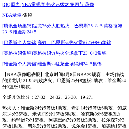
[QQ原声]NBA常规赛 热火vs猛龙 第四节 录像
NBA录像
-集锦
[腾讯全场集锦]猛龙26分大胜热火！巴恩斯25+8+5 英格拉姆
23+6 维金斯24+5
[巴恩斯个人集锦]高效！巴恩斯vs热火贡献25+8+5集锦
[英格拉姆集锦]英格拉姆vs热火全场拿下23+6+3集锦
[维金斯个人集锦]维金斯vs猛龙全场得到24+5集锦
【NBA录像吧战报】北京时间4月8日NBA常规赛，主场作战
的猛龙以121-95击败热火。巴恩斯25分8篮板5助攻，维金斯24
分5篮板1助攻。
全场具体比分：27-32、24-32、25-30、19-27。
热火队：维金斯24分5篮板1助攻、希罗14分5篮板6助攻、鲍威
尔14分3篮板、米切尔9分1篮板6助攻、哈克斯8分6篮板3助
攻、约翰逊7分1篮板、阿德巴约7分9篮板3助攻、拉尔森7分3
篮板1助攻、韦尔5分8篮板2助攻、戈尔金1篮板、加德纳1篮板