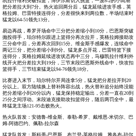
凯拉什维利突破扣篮，博伊尔斯切入挑篮，一波8-2的小高潮
把分差拉大到7分。热火追回两分后，猛龙延续进攻手感，英
格拉姆、巴雷特接连得分，分差很快来到两位数，半场结束时
猛龙以64-51领先13分。
易边再战，希罗开场命中三分把分差缩小到10分，巴恩斯突破
抛投得手，珀尔特尔跟进上篮得分再次拉开，英格拉姆接助攻
三分命中后，分差再次回到15分。维金斯手感爆发，连续命中
两记三分，把分差缩小到9分。猛龙多点开花，巴雷特篮下接
连得分，英格拉姆延续进攻状态再中三分，马穆凯拉什维利外
线开火把分差拉大到19分，三节末段巴恩斯外线命中，快攻扣
篮得手，三节结束猛龙以94-76领先18分。
比赛进入末节，珀尔特尔开局连拿5分，猛龙把分差拉开到20
分以上。双方陆续换上替补阵容出战，热火替补追分始终没能
把分差缩小到20分以内，猛龙保持稳定输出，分差一直在20到
25分之间浮动。末段迪克接助攻扣篮得分，随后两罚全中，最
终猛龙主场121-95击败热火。
热火队首发：安德鲁-维金斯、泰勒-希罗、戴维恩-米切尔、巴
姆-阿德巴约、佩勒-拉尔森
猛龙队首发：斯科蒂-巴恩斯、布兰登-英格拉姆、雅各布-珀尔