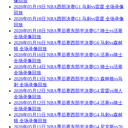
像回放
2026年05月19日 NBA西部决赛G1 马刺vs雷霆 全场录像
回放
2026年05月18日 NBA西部决赛G1 马刺vs雷霆 全场录像
回放
2026年05月18日 NBA季后赛东部半决赛G7 骑士vs活塞
全场录像回放
2026年05月16日 NBA季后赛西部半决赛G6 马刺vs森林
狼 全场录像回放
2026年05月16日 NBA季后赛东部半决赛G6 活塞vs骑士
全场录像回放
2026年05月14日 NBA季后赛东部半决赛G5 骑士vs活塞
全场录像回放
2026年05月13日 NBA季后赛西部半决赛G5 森林狼vs马
刺 全场录像回放
2026年05月12日 NBA季后赛西部半决赛G4 雷霆vs湖人
全场录像回放
2026年05月12日 NBA季后赛东部半决赛G4 活塞vs骑士
全场录像回放
2026年05月11日 NBA季后赛西部半决赛G4 马刺vs森林
狼 全场录像回放
2026年05月11日 NBA季后赛东部半决赛G4 尼克斯vs76