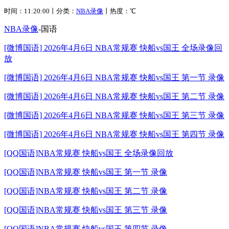
时间：11:20:00丨分类：
NBA录像
丨热度：
℃
NBA录像
-国语
[微博国语] 2026年4月6日 NBA常规赛 快船vs国王 全场录像回
放
[微博国语] 2026年4月6日 NBA常规赛 快船vs国王 第一节 录像
[微博国语] 2026年4月6日 NBA常规赛 快船vs国王 第二节 录像
[微博国语] 2026年4月6日 NBA常规赛 快船vs国王 第三节 录像
[微博国语] 2026年4月6日 NBA常规赛 快船vs国王 第四节 录像
[QQ国语]NBA常规赛 快船vs国王 全场录像回放
[QQ国语]NBA常规赛 快船vs国王 第一节 录像
[QQ国语]NBA常规赛 快船vs国王 第二节 录像
[QQ国语]NBA常规赛 快船vs国王 第三节 录像
[QQ国语]NBA常规赛 快船vs国王 第四节 录像