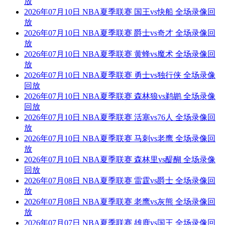
放
2026年07月10日 NBA夏季联赛 国王vs快船 全场录像回
放
2026年07月10日 NBA夏季联赛 爵士vs奇才 全场录像回
放
2026年07月10日 NBA夏季联赛 黄蜂vs魔术 全场录像回
放
2026年07月10日 NBA夏季联赛 勇士vs独行侠 全场录像
回放
2026年07月10日 NBA夏季联赛 森林狼vs鹈鹕 全场录像
回放
2026年07月10日 NBA夏季联赛 活塞vs76人 全场录像回
放
2026年07月10日 NBA夏季联赛 马刺vs老鹰 全场录像回
放
2026年07月10日 NBA夏季联赛 森林里vs醍醐 全场录像
回放
2026年07月08日 NBA夏季联赛 雷霆vs爵士 全场录像回
放
2026年07月08日 NBA夏季联赛 老鹰vs灰熊 全场录像回
放
2026年07月07日 NBA夏季联赛 雄鹿vs国王 全场录像回