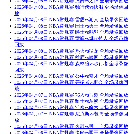
2026年04月08日 NBA常规赛 火箭vs太阳 全场录像回放
2026年04月08日 NBA常规赛 独行侠vs快船 全场录像回
放
2026年04月08日 NBA常规赛 雷霆vs湖人 全场录像回放
2026年04月08日 NBA常规赛 国王vs勇士 全场录像回放
2026年04月08日 NBA常规赛 爵士vs鹈鹕 全场录像回放
2026年04月08日 NBA常规赛 黄蜂vs凯尔特人 全场录像
回放
2026年04月08日 NBA常规赛 热火vs猛龙 全场录像回放
2026年04月08日 NBA常规赛 雄鹿vs篮网 全场录像回放
2026年04月08日 NBA常规赛 森林狼vs步行者 全场录像
回放
2026年04月08日 NBA常规赛 公牛vs奇才 全场录像回放
2026年04月07日 NBA常规赛 开拓者vs掘金 全场录像回
放
2026年04月07日 NBA常规赛 76人vs马刺 全场录像回放
2026年04月07日 NBA常规赛 骑士vs灰熊 全场录像回放
2026年04月07日 NBA常规赛 活塞vs魔术 全场录像回放
2026年04月07日 NBA常规赛 尼克斯vs老鹰 全场录像回
放
2026年04月06日 NBA常规赛 火箭vs勇士 全场录像回放
2026年04月06日 NBA常规赛 快船vs国王 全场录像回放