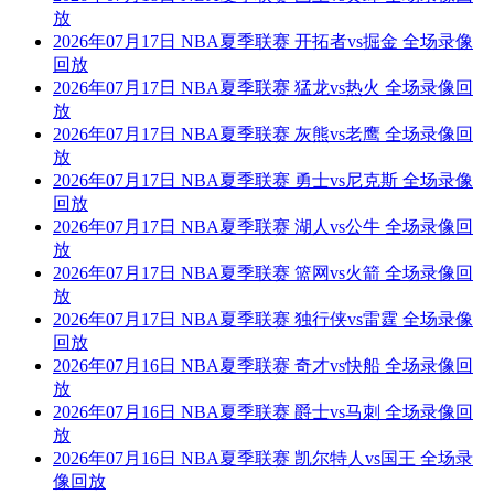
放
2026年07月17日 NBA夏季联赛 开拓者vs掘金 全场录像
回放
2026年07月17日 NBA夏季联赛 猛龙vs热火 全场录像回
放
2026年07月17日 NBA夏季联赛 灰熊vs老鹰 全场录像回
放
2026年07月17日 NBA夏季联赛 勇士vs尼克斯 全场录像
回放
2026年07月17日 NBA夏季联赛 湖人vs公牛 全场录像回
放
2026年07月17日 NBA夏季联赛 篮网vs火箭 全场录像回
放
2026年07月17日 NBA夏季联赛 独行侠vs雷霆 全场录像
回放
2026年07月16日 NBA夏季联赛 奇才vs快船 全场录像回
放
2026年07月16日 NBA夏季联赛 爵士vs马刺 全场录像回
放
2026年07月16日 NBA夏季联赛 凯尔特人vs国王 全场录
像回放