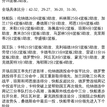
分16篮板2助攻。
全场具体比分：42-32、29-27、36-20、31-30。
快船队：伦纳德26分6篮板3助攻、科林斯25分4篮板2助攻、加
兰17分4篮板6助攻、桑德斯17分1助攻、邓恩13分6篮板4助
攻、米勒13分2篮板6助攻、洛佩兹9分2篮板、琼斯6分3篮板1
助攻、奥米尔5分1篮板1助攻、马瑟林5分6篮板5助攻、克里斯
蒂2分2篮板1助攻、华盛顿1篮板。
国王队：卡特21分5篮板5助攻、克利福德18分5篮板5助攻、普
劳登15分2篮板3助攻、卡德韦尔15分8篮板2助攻、雷诺11分16
篮板2助攻、德罗赞9分、阿丘瓦8分5篮板、蒙克7分1助攻、麦
克德莫特3分3助攻、海耶斯2分2篮板4助攻。
开场后国王率先打进首球，伦纳德跳投命中扳平比分。德罗赞
跳投得手后三分命中，国王重新取得领先。加兰回敬三分再次
战平，琼斯和邓恩接连得分，快船反超比分。德罗赞连续两记
中投追平比分，卡特突破上篮帮助国王再次领先。伦纳德连中
两记三分率队打出小高潮，洛佩斯外线也命中三分，快船逐步
拉开分差。阿丘瓦补篮、蒙克跳投接连追分，没能阻止快船的
进攻势头，桑德斯命中最后一投，快船带着10分领先进入下个
阶段。