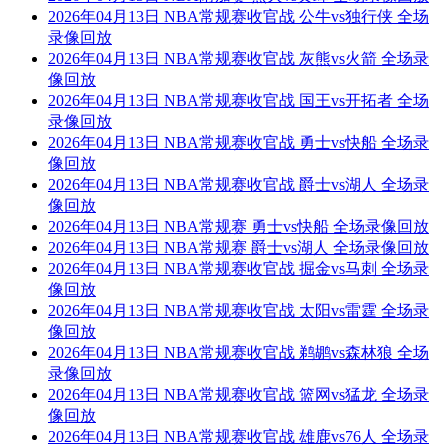
2026年04月13日 NBA常规赛收官战 公牛vs独行侠 全场
录像回放
2026年04月13日 NBA常规赛收官战 灰熊vs火箭 全场录
像回放
2026年04月13日 NBA常规赛收官战 国王vs开拓者 全场
录像回放
2026年04月13日 NBA常规赛收官战 勇士vs快船 全场录
像回放
2026年04月13日 NBA常规赛收官战 爵士vs湖人 全场录
像回放
2026年04月13日 NBA常规赛 勇士vs快船 全场录像回放
2026年04月13日 NBA常规赛 爵士vs湖人 全场录像回放
2026年04月13日 NBA常规赛收官战 掘金vs马刺 全场录
像回放
2026年04月13日 NBA常规赛收官战 太阳vs雷霆 全场录
像回放
2026年04月13日 NBA常规赛收官战 鹈鹕vs森林狼 全场
录像回放
2026年04月13日 NBA常规赛收官战 篮网vs猛龙 全场录
像回放
2026年04月13日 NBA常规赛收官战 雄鹿vs76人 全场录