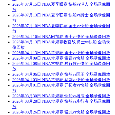
2026年07月15日 NBA夏季联赛 快船vs湖人 全场录像回
放
2026年07月13日 NBA夏季联赛 快船vs爵士 全场录像回
放
2026年07月10日 NBA夏季联赛 国王vs快船 全场录像回
放
2026年04月16日 NBA附加赛 勇士vs快船 全场录像回放
2026年04月13日 NBA常规赛收官战 勇士vs快船 全场录
像回放
2026年04月13日 NBA常规赛 勇士vs快船 全场录像回放
2026年04月09日 NBA常规赛 雷霆vs快船 全场录像回放
2026年04月08日 NBA常规赛 独行侠vs快船 全场录像回
放
2026年04月06日 NBA常规赛 快船vs国王 全场录像回放
2026年04月03日 NBA常规赛 马刺vs快船 全场录像回放
2026年04月01日 NBA常规赛 开拓者vs快船 全场录像回
放
2026年03月30日 NBA常规赛 快船vs雄鹿 全场录像回放
2026年03月28日 NBA常规赛 快船vs步行者 全场录像回
放
2026年03月26日 NBA常规赛 猛龙vs快船 全场录像回放