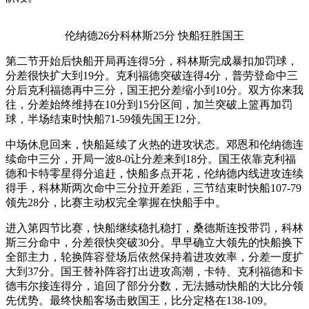
伦纳德26分科林斯25分 快船狂胜国王
第二节开始后快船开局再连得5分，科林斯完成暴扣加罚球，
分差很快扩大到19分。克利福德突破连得4分，普劳登命中三
分后克利福德再中三分，国王把分差缩小到10分。双方你来我
往，分差始终维持在10分到15分区间，加兰突破上篮再加罚
球，半场结束时快船71-59领先国王12分。
中场休息回来，快船延续了火热的进攻状态。邓恩和伦纳德连
续命中三分，开局一波8-0让分差来到18分。国王依靠克利福
德和卡特零星得分追赶，快船多点开花，伦纳德内线进攻连续
得手，科林斯两次命中三分拉开差距，三节结束时快船107-79
领先28分，比赛主动权完全掌握在快船手中。
进入第四节比赛，快船继续稳扎稳打，桑德斯连投带罚，科林
斯三分命中，分差很快突破30分。早早确立大领先的快船换下
全部主力，轮换阵容登场后依然保持着进攻效率，分差一度扩
大到37分。国王替补阵容打出进攻高潮，卡特、克利福德和卡
德韦尔接连得分，追回了部分分数，无法撼动快船的大比分领
先优势。最终快船客场击败国王，比分定格在138-109。