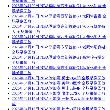
全场录像回放
2026年04月20日 NBA季后赛东部首轮G1 魔术vs活塞 全
场录像回放
2026年04月20日 NBA季后赛西部首轮G1 太阳vs雷霆 全
场录像回放
2026年04月20日 NBA季后赛东部首轮G1 76人vs凯尔特
人 全场录像回放
2026年04月19日 NBA季后赛西部首轮G1 火箭vs湖人 全
场录像回放
2026年04月19日 NBA季后赛东部首轮G1 老鹰vs尼克斯
全场录像回放
2026年04月19日 NBA季后赛西部首轮G1 森林狼vs掘金
全场录像回放
2026年04月19日 NBA季后赛东部首轮G1 猛龙vs骑士 全
场录像回放
2026年04月18日 NBA附加赛 勇士vs太阳 全场录像回放
2026年04月18日 NBA附加赛 黄蜂vs魔术 全场录像回放
2026年04月16日 NBA附加赛 勇士vs快船 全场录像回放
2026年04月16日 NBA附加赛 魔术vs76人 全场录像回放
2026年04月15日 NBA附加赛 开拓者vs太阳 全场录像回
放
2026年04月15日 NBA附加赛 热火vs黄蜂 全场录像回放