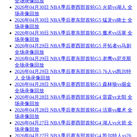
全场录像回放
2026年04月30日 NBA季后赛西部首轮G5 火箭vs湖人 全
场录像回放
2026年04月30日 NBA季后赛东部首轮G5 猛龙vs骑士 全
场录像回放
2026年04月30日 NBA季后赛东部首轮G5 魔术vs活塞 全
场录像回放
2026年04月29日 NBA季后赛西部首轮G5 开拓者vs马刺
全场录像回放
2026年04月29日 NBA季后赛东部首轮G5 老鹰vs尼克斯
全场录像回放
2026年04月29日 NBA季后赛东部首轮G5 76人vs凯尔特
人 全场录像回放
2026年04月28日 NBA季后赛西部首轮G5 森林狼vs掘金
全场录像回放
2026年04月28日 NBA季后赛西部首轮G4 雷霆vs太阳 全
场录像回放
2026年04月28日 NBA季后赛东部首轮G4 活塞vs魔术 全
场录像回放
2026年04月27日 NBA季后赛西部首轮G4 湖人vs火箭 全
场录像回放
2026年04月27日 NBA季后赛东部首轮G4 凯尔特人vs76