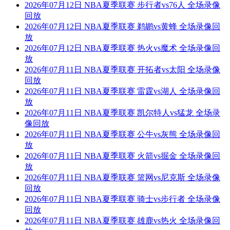
2026年07月12日 NBA夏季联赛 步行者vs76人 全场录像
回放
2026年07月12日 NBA夏季联赛 鹈鹕vs黄蜂 全场录像回
放
2026年07月12日 NBA夏季联赛 热火vs魔术 全场录像回
放
2026年07月11日 NBA夏季联赛 开拓者vs太阳 全场录像
回放
2026年07月11日 NBA夏季联赛 雷霆vs湖人 全场录像回
放
2026年07月11日 NBA夏季联赛 凯尔特人vs猛龙 全场录
像回放
2026年07月11日 NBA夏季联赛 公牛vs灰熊 全场录像回
放
2026年07月11日 NBA夏季联赛 火箭vs掘金 全场录像回
放
2026年07月11日 NBA夏季联赛 篮网vs尼克斯 全场录像
回放
2026年07月11日 NBA夏季联赛 骑士vs步行者 全场录像
回放
2026年07月11日 NBA夏季联赛 雄鹿vs热火 全场录像回