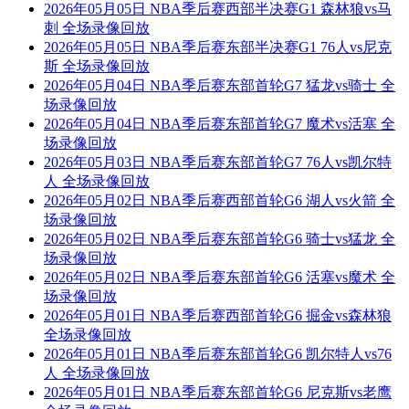
2026年05月05日 NBA季后赛西部半决赛G1 森林狼vs马
刺 全场录像回放
2026年05月05日 NBA季后赛东部半决赛G1 76人vs尼克
斯 全场录像回放
2026年05月04日 NBA季后赛东部首轮G7 猛龙vs骑士 全
场录像回放
2026年05月04日 NBA季后赛东部首轮G7 魔术vs活塞 全
场录像回放
2026年05月03日 NBA季后赛东部首轮G7 76人vs凯尔特
人 全场录像回放
2026年05月02日 NBA季后赛西部首轮G6 湖人vs火箭 全
场录像回放
2026年05月02日 NBA季后赛东部首轮G6 骑士vs猛龙 全
场录像回放
2026年05月02日 NBA季后赛东部首轮G6 活塞vs魔术 全
场录像回放
2026年05月01日 NBA季后赛西部首轮G6 掘金vs森林狼
全场录像回放
2026年05月01日 NBA季后赛东部首轮G6 凯尔特人vs76
人 全场录像回放
2026年05月01日 NBA季后赛东部首轮G6 尼克斯vs老鹰