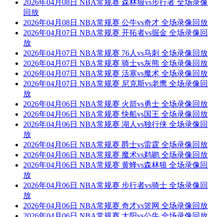
2026年04月08日 NBA常规赛 森林狼vs步行者 全场录像
回放
2026年04月08日 NBA常规赛 公牛vs奇才 全场录像回放
2026年04月07日 NBA常规赛 开拓者vs掘金 全场录像回
放
2026年04月07日 NBA常规赛 76人vs马刺 全场录像回放
2026年04月07日 NBA常规赛 骑士vs灰熊 全场录像回放
2026年04月07日 NBA常规赛 活塞vs魔术 全场录像回放
2026年04月07日 NBA常规赛 尼克斯vs老鹰 全场录像回
放
2026年04月06日 NBA常规赛 火箭vs勇士 全场录像回放
2026年04月06日 NBA常规赛 快船vs国王 全场录像回放
2026年04月06日 NBA常规赛 湖人vs独行侠 全场录像回
放
2026年04月06日 NBA常规赛 爵士vs雷霆 全场录像回放
2026年04月06日 NBA常规赛 魔术vs鹈鹕 全场录像回放
2026年04月06日 NBA常规赛 黄蜂vs森林狼 全场录像回
放
2026年04月06日 NBA常规赛 步行者vs骑士 全场录像回
放
2026年04月06日 NBA常规赛 奇才vs篮网 全场录像回放
2026年04月06日 NBA常规赛 太阳vs公牛 全场录像回放