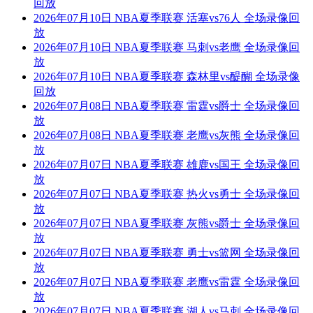
回放
2026年07月10日 NBA夏季联赛 活塞vs76人 全场录像回
放
2026年07月10日 NBA夏季联赛 马刺vs老鹰 全场录像回
放
2026年07月10日 NBA夏季联赛 森林里vs醍醐 全场录像
回放
2026年07月08日 NBA夏季联赛 雷霆vs爵士 全场录像回
放
2026年07月08日 NBA夏季联赛 老鹰vs灰熊 全场录像回
放
2026年07月07日 NBA夏季联赛 雄鹿vs国王 全场录像回
放
2026年07月07日 NBA夏季联赛 热火vs勇士 全场录像回
放
2026年07月07日 NBA夏季联赛 灰熊vs爵士 全场录像回
放
2026年07月07日 NBA夏季联赛 勇士vs篮网 全场录像回
放
2026年07月07日 NBA夏季联赛 老鹰vs雷霆 全场录像回
放
2026年07月07日 NBA夏季联赛 湖人vs马刺 全场录像回