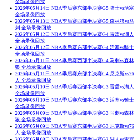
全场录像回放
2026年05月14日 NBA季后赛东部半决赛G5 骑士vs活塞
全场录像回放
2026年05月13日 NBA季后赛西部半决赛G5 森林狼vs马
刺 全场录像回放
2026年05月12日 NBA季后赛西部半决赛G4 雷霆vs湖人
全场录像回放
2026年05月12日 NBA季后赛东部半决赛G4 活塞vs骑士
全场录像回放
2026年05月11日 NBA季后赛西部半决赛G4 马刺vs森林
狼 全场录像回放
2026年05月11日 NBA季后赛东部半决赛G4 尼克斯vs76
人 全场录像回放
2026年05月10日 NBA季后赛西部半决赛G3 雷霆vs湖人
全场录像回放
2026年05月10日 NBA季后赛东部半决赛G3 活塞vs骑士
全场录像回放
2026年05月09日 NBA季后赛西部半决赛G3 马刺vs森林
狼 全场录像回放
2026年05月09日 NBA季后赛东部半决赛G3 尼克斯vs76
人 全场录像回放
2026年05月08日 NBA季后赛西部半决赛G2 湖人vs雷霆