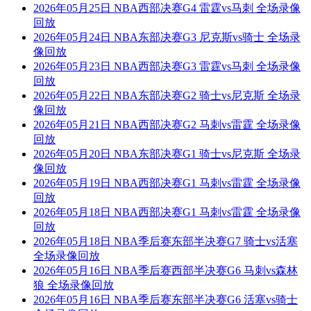
2026年05月25日 NBA西部决赛G4 雷霆vs马刺 全场录像
回放
2026年05月24日 NBA东部决赛G3 尼克斯vs骑士 全场录
像回放
2026年05月23日 NBA西部决赛G3 雷霆vs马刺 全场录像
回放
2026年05月22日 NBA东部决赛G2 骑士vs尼克斯 全场录
像回放
2026年05月21日 NBA西部决赛G2 马刺vs雷霆 全场录像
回放
2026年05月20日 NBA东部决赛G1 骑士vs尼克斯 全场录
像回放
2026年05月19日 NBA西部决赛G1 马刺vs雷霆 全场录像
回放
2026年05月18日 NBA西部决赛G1 马刺vs雷霆 全场录像
回放
2026年05月18日 NBA季后赛东部半决赛G7 骑士vs活塞
全场录像回放
2026年05月16日 NBA季后赛西部半决赛G6 马刺vs森林
狼 全场录像回放
2026年05月16日 NBA季后赛东部半决赛G6 活塞vs骑士