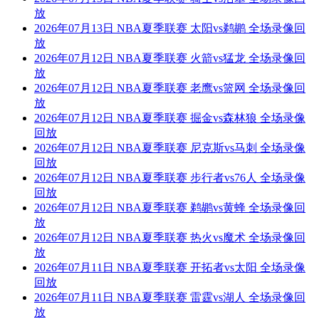
放
2026年07月13日 NBA夏季联赛 太阳vs鹈鹕 全场录像回
放
2026年07月12日 NBA夏季联赛 火箭vs猛龙 全场录像回
放
2026年07月12日 NBA夏季联赛 老鹰vs篮网 全场录像回
放
2026年07月12日 NBA夏季联赛 掘金vs森林狼 全场录像
回放
2026年07月12日 NBA夏季联赛 尼克斯vs马刺 全场录像
回放
2026年07月12日 NBA夏季联赛 步行者vs76人 全场录像
回放
2026年07月12日 NBA夏季联赛 鹈鹕vs黄蜂 全场录像回
放
2026年07月12日 NBA夏季联赛 热火vs魔术 全场录像回
放
2026年07月11日 NBA夏季联赛 开拓者vs太阳 全场录像
回放
2026年07月11日 NBA夏季联赛 雷霆vs湖人 全场录像回
放