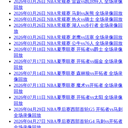
2026年03月26日 NBA常规赛 雷霆vs凯尔特人 全场录像
回放
2026年03月26日 NBA常规赛 马刺vs灰熊 全场录像回放
2026年03月26日 NBA常规赛 热火vs骑士 全场录像回放
2026年03月26日 NBA常规赛 湖人vs步行者 全场录像回
放
2026年03月26日 NBA常规赛 老鹰vs活塞 全场录像回放
2026年03月26日 NBA常规赛 公牛vs76人 全场录像回放
2026年07月18日 NBA夏季联赛 开拓者vs爵士 全场录像
回放
2026年07月17日 NBA夏季联赛 开拓者vs掘金 全场录像
回放
2026年07月14日 NBA夏季联赛 森林狼vs开拓者 全场录
像回放
2026年07月13日 NBA夏季联赛 魔术vs开拓者 全场录像
回放
2026年07月11日 NBA夏季联赛 开拓者vs太阳 全场录像
回放
2026年04月29日 NBA季后赛西部首轮G5 开拓者vs马刺
全场录像回放
2026年04月27日 NBA季后赛西部首轮G4 马刺vs开拓者
全场录像回放