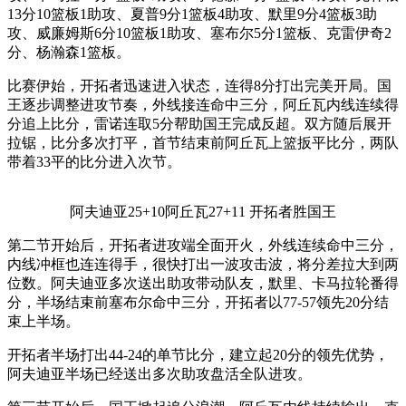
13分10篮板1助攻、夏普9分1篮板4助攻、默里9分4篮板3助
攻、威廉姆斯6分10篮板1助攻、塞布尔5分1篮板、克雷伊奇2
分、杨瀚森1篮板。
比赛伊始，开拓者迅速进入状态，连得8分打出完美开局。国
王逐步调整进攻节奏，外线接连命中三分，阿丘瓦内线连续得
分追上比分，雷诺连取5分帮助国王完成反超。双方随后展开
拉锯，比分多次打平，首节结束前阿丘瓦上篮扳平比分，两队
带着33平的比分进入次节。
阿夫迪亚25+10阿丘瓦27+11 开拓者胜国王
第二节开始后，开拓者进攻端全面开火，外线连续命中三分，
内线冲框也连连得手，很快打出一波攻击波，将分差拉大到两
位数。阿夫迪亚多次送出助攻带动队友，默里、卡马拉轮番得
分，半场结束前塞布尔命中三分，开拓者以77-57领先20分结
束上半场。
开拓者半场打出44-24的单节比分，建立起20分的领先优势，
阿夫迪亚半场已经送出多次助攻盘活全队进攻。