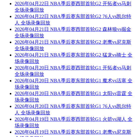
2026年04月22日 NBA季后赛西部首轮G2 开拓者vs马刺
全场录像回放
2026年04月22日 NBA季后赛东部首轮G2 76人vs凯尔特
人 全场录像回放
2026年04月21日 NBA季后赛西部首轮G2 森林狼vs掘金
全场录像回放
2026年04月21日 NBA季后赛东部首轮G2 老鹰vs尼克斯
全场录像回放
2026年04月21日 NBA季后赛东部首轮G2 猛龙vs骑士 全
场录像回放
2026年04月20日 NBA季后赛西部首轮G1 开拓者vs马刺
全场录像回放
2026年04月20日 NBA季后赛东部首轮G1 魔术vs活塞 全
场录像回放
2026年04月20日 NBA季后赛西部首轮G1 太阳vs雷霆 全
场录像回放
2026年04月20日 NBA季后赛东部首轮G1 76人vs凯尔特
人 全场录像回放
2026年04月19日 NBA季后赛西部首轮G1 火箭vs湖人 全
场录像回放
2026年04月19日 NBA季后赛东部首轮G1 老鹰vs尼克斯