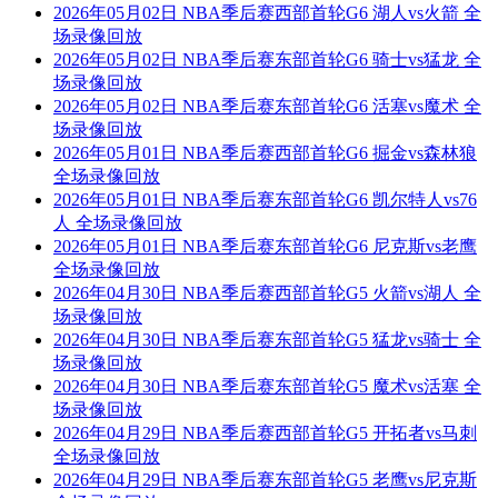
2026年05月02日 NBA季后赛西部首轮G6 湖人vs火箭 全
场录像回放
2026年05月02日 NBA季后赛东部首轮G6 骑士vs猛龙 全
场录像回放
2026年05月02日 NBA季后赛东部首轮G6 活塞vs魔术 全
场录像回放
2026年05月01日 NBA季后赛西部首轮G6 掘金vs森林狼
全场录像回放
2026年05月01日 NBA季后赛东部首轮G6 凯尔特人vs76
人 全场录像回放
2026年05月01日 NBA季后赛东部首轮G6 尼克斯vs老鹰
全场录像回放
2026年04月30日 NBA季后赛西部首轮G5 火箭vs湖人 全
场录像回放
2026年04月30日 NBA季后赛东部首轮G5 猛龙vs骑士 全
场录像回放
2026年04月30日 NBA季后赛东部首轮G5 魔术vs活塞 全
场录像回放
2026年04月29日 NBA季后赛西部首轮G5 开拓者vs马刺
全场录像回放
2026年04月29日 NBA季后赛东部首轮G5 老鹰vs尼克斯