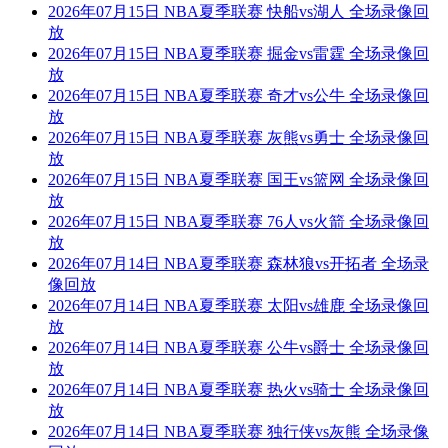
2026年07月15日 NBA夏季联赛 快船vs湖人 全场录像回
放
2026年07月15日 NBA夏季联赛 掘金vs雷霆 全场录像回
放
2026年07月15日 NBA夏季联赛 奇才vs公牛 全场录像回
放
2026年07月15日 NBA夏季联赛 灰熊vs勇士 全场录像回
放
2026年07月15日 NBA夏季联赛 国王vs篮网 全场录像回
放
2026年07月15日 NBA夏季联赛 76人vs火箭 全场录像回
放
2026年07月14日 NBA夏季联赛 森林狼vs开拓者 全场录
像回放
2026年07月14日 NBA夏季联赛 太阳vs雄鹿 全场录像回
放
2026年07月14日 NBA夏季联赛 公牛vs爵士 全场录像回
放
2026年07月14日 NBA夏季联赛 热火vs骑士 全场录像回
放
2026年07月14日 NBA夏季联赛 独行侠vs灰熊 全场录像