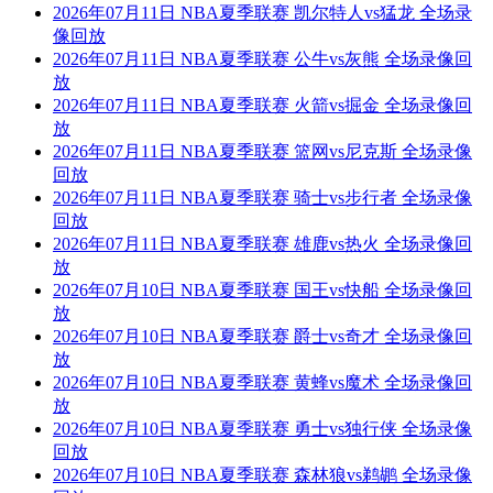
2026年07月11日 NBA夏季联赛 凯尔特人vs猛龙 全场录
像回放
2026年07月11日 NBA夏季联赛 公牛vs灰熊 全场录像回
放
2026年07月11日 NBA夏季联赛 火箭vs掘金 全场录像回
放
2026年07月11日 NBA夏季联赛 篮网vs尼克斯 全场录像
回放
2026年07月11日 NBA夏季联赛 骑士vs步行者 全场录像
回放
2026年07月11日 NBA夏季联赛 雄鹿vs热火 全场录像回
放
2026年07月10日 NBA夏季联赛 国王vs快船 全场录像回
放
2026年07月10日 NBA夏季联赛 爵士vs奇才 全场录像回
放
2026年07月10日 NBA夏季联赛 黄蜂vs魔术 全场录像回
放
2026年07月10日 NBA夏季联赛 勇士vs独行侠 全场录像
回放
2026年07月10日 NBA夏季联赛 森林狼vs鹈鹕 全场录像