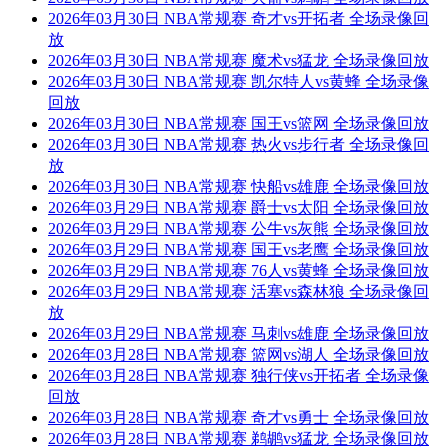
2026年03月30日 NBA常规赛 奇才vs开拓者 全场录像回
放
2026年03月30日 NBA常规赛 魔术vs猛龙 全场录像回放
2026年03月30日 NBA常规赛 凯尔特人vs黄蜂 全场录像
回放
2026年03月30日 NBA常规赛 国王vs篮网 全场录像回放
2026年03月30日 NBA常规赛 热火vs步行者 全场录像回
放
2026年03月30日 NBA常规赛 快船vs雄鹿 全场录像回放
2026年03月29日 NBA常规赛 爵士vs太阳 全场录像回放
2026年03月29日 NBA常规赛 公牛vs灰熊 全场录像回放
2026年03月29日 NBA常规赛 国王vs老鹰 全场录像回放
2026年03月29日 NBA常规赛 76人vs黄蜂 全场录像回放
2026年03月29日 NBA常规赛 活塞vs森林狼 全场录像回
放
2026年03月29日 NBA常规赛 马刺vs雄鹿 全场录像回放
2026年03月28日 NBA常规赛 篮网vs湖人 全场录像回放
2026年03月28日 NBA常规赛 独行侠vs开拓者 全场录像
回放
2026年03月28日 NBA常规赛 奇才vs勇士 全场录像回放
2026年03月28日 NBA常规赛 鹈鹕vs猛龙 全场录像回放