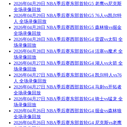
2026年04月29日 NBA季后赛东部首轮G5 老鹰vs尼克斯
全场录像回放
2026年04月29日 NBA季后赛东部首轮G5 76人vs凯尔特
人 全场录像回放
2026年04月28日 NBA季后赛西部首轮G5 森林狼vs掘金
全场录像回放
2026年04月28日 NBA季后赛西部首轮G4 雷霆vs太阳 全
场录像回放
2026年04月28日 NBA季后赛东部首轮G4 活塞vs魔术 全
场录像回放
2026年04月27日 NBA季后赛西部首轮G4 湖人vs火箭 全
场录像回放
2026年04月27日 NBA季后赛东部首轮G4 凯尔特人vs76
人 全场录像回放
2026年04月27日 NBA季后赛西部首轮G4 马刺vs开拓者
全场录像回放
2026年04月27日 NBA季后赛东部首轮G4 骑士vs猛龙 全
场录像回放
2026年04月26日 NBA季后赛西部首轮G4 掘金vs森林狼
全场录像回放
2026年04月26日 NBA季后赛东部首轮G4 尼克斯vs老鹰