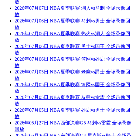
放
2026年07月07日 NBA夏季联赛 湖人vs马刺 全场录像回
放
2026年07月06日 NBA夏季联赛 马刺vs勇士 全场录像回
放
2026年07月06日 NBA夏季联赛 热火vs湖人 全场录像回
放
2026年07月06日 NBA夏季联赛 勇士vs国王 全场录像回
放
2026年07月06日 NBA夏季联赛 篮网vs雄鹿 全场录像回
放
2026年07月05日 NBA夏季联赛 老鹰vs爵士 全场录像回
放
2026年07月05日 NBA夏季联赛 篮网vs国王 全场录像回
放
2026年07月05日 NBA夏季联赛 灰熊vs雷霆 全场录像回
放
2026年07月05日 NBA夏季联赛 雄鹿vs勇士 全场录像回
放
2026年05月27日 NBA西部决赛G5 马刺vs雷霆 全场录像
回放
2026年05月26日 NBA东部决赛G4 尼克斯vs骑士 全场录