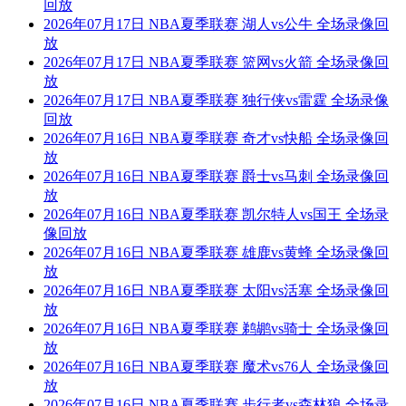
回放
2026年07月17日 NBA夏季联赛 湖人vs公牛 全场录像回
放
2026年07月17日 NBA夏季联赛 篮网vs火箭 全场录像回
放
2026年07月17日 NBA夏季联赛 独行侠vs雷霆 全场录像
回放
2026年07月16日 NBA夏季联赛 奇才vs快船 全场录像回
放
2026年07月16日 NBA夏季联赛 爵士vs马刺 全场录像回
放
2026年07月16日 NBA夏季联赛 凯尔特人vs国王 全场录
像回放
2026年07月16日 NBA夏季联赛 雄鹿vs黄蜂 全场录像回
放
2026年07月16日 NBA夏季联赛 太阳vs活塞 全场录像回
放
2026年07月16日 NBA夏季联赛 鹈鹕vs骑士 全场录像回
放
2026年07月16日 NBA夏季联赛 魔术vs76人 全场录像回
放
2026年07月16日 NBA夏季联赛 步行者vs森林狼 全场录