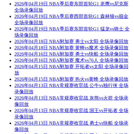
2026年04月19日 NBA季后赛东部首轮G1 老鹰vs尼克斯
全场录像回放
2026年04月19日 NBA季后赛西部首轮G1 森林狼vs掘金
全场录像回放
2026年04月19日 NBA季后赛东部首轮G1 猛龙vs骑士 全
场录像回放
2026年04月18日 NBA附加赛 勇士vs太阳 全场录像回放
2026年04月18日 NBA附加赛 黄蜂vs魔术 全场录像回放
2026年04月16日 NBA附加赛 勇士vs快船 全场录像回放
2026年04月16日 NBA附加赛 魔术vs76人 全场录像回放
2026年04月15日 NBA附加赛 开拓者vs太阳 全场录像回
放
2026年04月15日 NBA附加赛 热火vs黄蜂 全场录像回放
2026年04月13日 NBA常规赛收官战 公牛vs独行侠 全场
录像回放
2026年04月13日 NBA常规赛收官战 灰熊vs火箭 全场录
像回放
2026年04月13日 NBA常规赛收官战 国王vs开拓者 全场
录像回放
2026年04月13日 NBA常规赛收官战 勇士vs快船 全场录
像回放