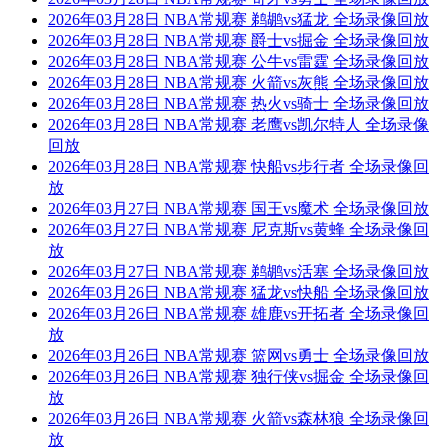
2026年03月28日 NBA常规赛 鹈鹕vs猛龙 全场录像回放
2026年03月28日 NBA常规赛 爵士vs掘金 全场录像回放
2026年03月28日 NBA常规赛 公牛vs雷霆 全场录像回放
2026年03月28日 NBA常规赛 火箭vs灰熊 全场录像回放
2026年03月28日 NBA常规赛 热火vs骑士 全场录像回放
2026年03月28日 NBA常规赛 老鹰vs凯尔特人 全场录像
回放
2026年03月28日 NBA常规赛 快船vs步行者 全场录像回
放
2026年03月27日 NBA常规赛 国王vs魔术 全场录像回放
2026年03月27日 NBA常规赛 尼克斯vs黄蜂 全场录像回
放
2026年03月27日 NBA常规赛 鹈鹕vs活塞 全场录像回放
2026年03月26日 NBA常规赛 猛龙vs快船 全场录像回放
2026年03月26日 NBA常规赛 雄鹿vs开拓者 全场录像回
放
2026年03月26日 NBA常规赛 篮网vs勇士 全场录像回放
2026年03月26日 NBA常规赛 独行侠vs掘金 全场录像回
放
2026年03月26日 NBA常规赛 火箭vs森林狼 全场录像回
放