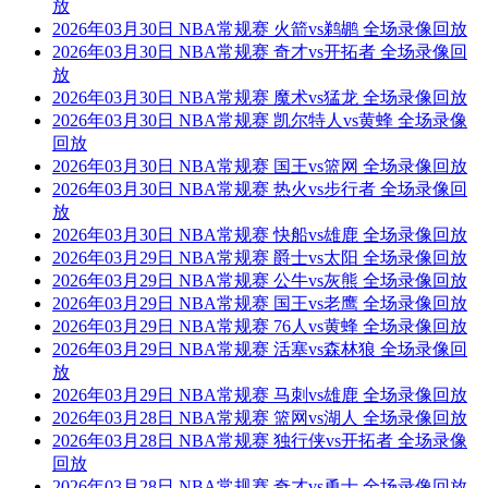
放
2026年03月30日 NBA常规赛 火箭vs鹈鹕 全场录像回放
2026年03月30日 NBA常规赛 奇才vs开拓者 全场录像回
放
2026年03月30日 NBA常规赛 魔术vs猛龙 全场录像回放
2026年03月30日 NBA常规赛 凯尔特人vs黄蜂 全场录像
回放
2026年03月30日 NBA常规赛 国王vs篮网 全场录像回放
2026年03月30日 NBA常规赛 热火vs步行者 全场录像回
放
2026年03月30日 NBA常规赛 快船vs雄鹿 全场录像回放
2026年03月29日 NBA常规赛 爵士vs太阳 全场录像回放
2026年03月29日 NBA常规赛 公牛vs灰熊 全场录像回放
2026年03月29日 NBA常规赛 国王vs老鹰 全场录像回放
2026年03月29日 NBA常规赛 76人vs黄蜂 全场录像回放
2026年03月29日 NBA常规赛 活塞vs森林狼 全场录像回
放
2026年03月29日 NBA常规赛 马刺vs雄鹿 全场录像回放
2026年03月28日 NBA常规赛 篮网vs湖人 全场录像回放
2026年03月28日 NBA常规赛 独行侠vs开拓者 全场录像
回放
2026年03月28日 NBA常规赛 奇才vs勇士 全场录像回放