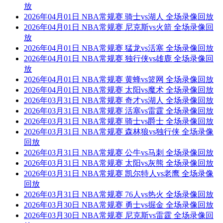
放
2026年04月01日 NBA常规赛 骑士vs湖人 全场录像回放
2026年04月01日 NBA常规赛 尼克斯vs火箭 全场录像回
放
2026年04月01日 NBA常规赛 猛龙vs活塞 全场录像回放
2026年04月01日 NBA常规赛 独行侠vs雄鹿 全场录像回
放
2026年04月01日 NBA常规赛 黄蜂vs篮网 全场录像回放
2026年04月01日 NBA常规赛 太阳vs魔术 全场录像回放
2026年03月31日 NBA常规赛 奇才vs湖人 全场录像回放
2026年03月31日 NBA常规赛 活塞vs雷霆 全场录像回放
2026年03月31日 NBA常规赛 骑士vs爵士 全场录像回放
2026年03月31日 NBA常规赛 森林狼vs独行侠 全场录像
回放
2026年03月31日 NBA常规赛 公牛vs马刺 全场录像回放
2026年03月31日 NBA常规赛 太阳vs灰熊 全场录像回放
2026年03月31日 NBA常规赛 凯尔特人vs老鹰 全场录像
回放
2026年03月31日 NBA常规赛 76人vs热火 全场录像回放
2026年03月30日 NBA常规赛 勇士vs掘金 全场录像回放
2026年03月30日 NBA常规赛 尼克斯vs雷霆 全场录像回