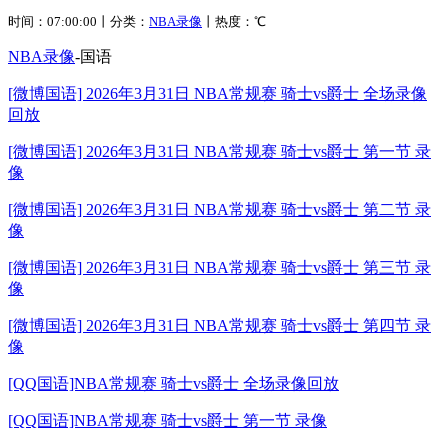
时间：07:00:00丨分类：
NBA录像
丨热度：
℃
NBA录像
-国语
[微博国语] 2026年3月31日 NBA常规赛 骑士vs爵士 全场录像
回放
[微博国语] 2026年3月31日 NBA常规赛 骑士vs爵士 第一节 录
像
[微博国语] 2026年3月31日 NBA常规赛 骑士vs爵士 第二节 录
像
[微博国语] 2026年3月31日 NBA常规赛 骑士vs爵士 第三节 录
像
[微博国语] 2026年3月31日 NBA常规赛 骑士vs爵士 第四节 录
像
[QQ国语]NBA常规赛 骑士vs爵士 全场录像回放
[QQ国语]NBA常规赛 骑士vs爵士 第一节 录像