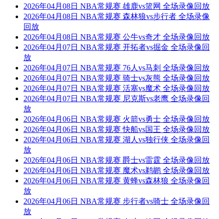
2026年04月08日 NBA常规赛 雄鹿vs篮网 全场录像回放
2026年04月08日 NBA常规赛 森林狼vs步行者 全场录像
回放
2026年04月08日 NBA常规赛 公牛vs奇才 全场录像回放
2026年04月07日 NBA常规赛 开拓者vs掘金 全场录像回
放
2026年04月07日 NBA常规赛 76人vs马刺 全场录像回放
2026年04月07日 NBA常规赛 骑士vs灰熊 全场录像回放
2026年04月07日 NBA常规赛 活塞vs魔术 全场录像回放
2026年04月07日 NBA常规赛 尼克斯vs老鹰 全场录像回
放
2026年04月06日 NBA常规赛 火箭vs勇士 全场录像回放
2026年04月06日 NBA常规赛 快船vs国王 全场录像回放
2026年04月06日 NBA常规赛 湖人vs独行侠 全场录像回
放
2026年04月06日 NBA常规赛 爵士vs雷霆 全场录像回放
2026年04月06日 NBA常规赛 魔术vs鹈鹕 全场录像回放
2026年04月06日 NBA常规赛 黄蜂vs森林狼 全场录像回
放
2026年04月06日 NBA常规赛 步行者vs骑士 全场录像回
放