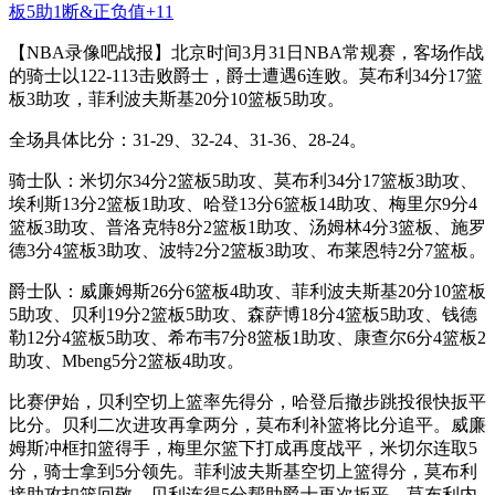
板5助1断&正负值+11
【NBA录像吧战报】北京时间3月31日NBA常规赛，客场作战
的骑士以122-113击败爵士，爵士遭遇6连败。莫布利34分17篮
板3助攻，菲利波夫斯基20分10篮板5助攻。
全场具体比分：31-29、32-24、31-36、28-24。
骑士队：米切尔34分2篮板5助攻、莫布利34分17篮板3助攻、
埃利斯13分2篮板1助攻、哈登13分6篮板14助攻、梅里尔9分4
篮板3助攻、普洛克特8分2篮板1助攻、汤姆林4分3篮板、施罗
德3分4篮板3助攻、波特2分2篮板3助攻、布莱恩特2分7篮板。
爵士队：威廉姆斯26分6篮板4助攻、菲利波夫斯基20分10篮板
5助攻、贝利19分2篮板5助攻、森萨博18分4篮板5助攻、钱德
勒12分4篮板5助攻、希布韦7分8篮板1助攻、康查尔6分4篮板2
助攻、Mbeng5分2篮板4助攻。
比赛伊始，贝利空切上篮率先得分，哈登后撤步跳投很快扳平
比分。贝利二次进攻再拿两分，莫布利补篮将比分追平。威廉
姆斯冲框扣篮得手，梅里尔篮下打成再度战平，米切尔连取5
分，骑士拿到5分领先。菲利波夫斯基空切上篮得分，莫布利
接助攻扣篮回敬，贝利连得5分帮助爵士再次扳平。莫布利内