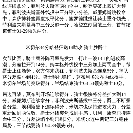
线连续拿分，菲利波夫斯基两罚全中，哈登突破上篮扩大领
先，菲利波夫斯基外线投中三分缩小分差。威廉姆斯跳投命
中，森萨博补篮再度扳平比分，施罗德跳投让骑士重夺领先，
菲利波夫斯基再中三分反超一分，哈登立刻回敬三分。首节结
束骑士31-29领先两分。
米切尔34分哈登狂送14助攻 骑士胜爵士
次节比赛，骑士替补阵容率先发力，打出一波13-1的进攻高
潮，分差拉开到14分。姆本格外线投中三分加上两罚全中，帮
爵士止住颓势，双方你来我往，菲利波夫斯基连拿5分，率队
将分差缩小到4分。骑士稳扎稳打，莫布利多次在内线得手，
米切尔半场前突破得分，半场结束骑士63-53领先爵士10分。
易边再战，莫布利开场连续得分，骑士很快将分差扩大到14
分。威廉姆斯连续拿分，菲利波夫斯基投中三分，爵士不断蚕
食分差。埃利斯篮下连续得分，米切尔也保持进攻火力，分差
重新回到两位数。爵士外线突然找到手感，贝利、康查尔接连
命中三分，分差被缩小到只剩3分。米切尔连中两记三分稳住
局势，三节战罢骑士94-89领先5分。