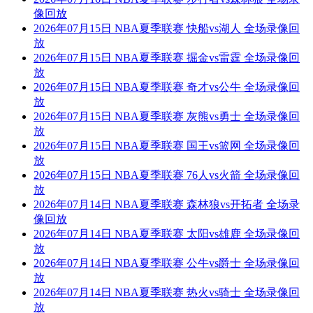
像回放
2026年07月15日 NBA夏季联赛 快船vs湖人 全场录像回
放
2026年07月15日 NBA夏季联赛 掘金vs雷霆 全场录像回
放
2026年07月15日 NBA夏季联赛 奇才vs公牛 全场录像回
放
2026年07月15日 NBA夏季联赛 灰熊vs勇士 全场录像回
放
2026年07月15日 NBA夏季联赛 国王vs篮网 全场录像回
放
2026年07月15日 NBA夏季联赛 76人vs火箭 全场录像回
放
2026年07月14日 NBA夏季联赛 森林狼vs开拓者 全场录
像回放
2026年07月14日 NBA夏季联赛 太阳vs雄鹿 全场录像回
放
2026年07月14日 NBA夏季联赛 公牛vs爵士 全场录像回
放
2026年07月14日 NBA夏季联赛 热火vs骑士 全场录像回
放