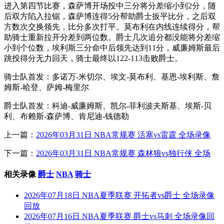
进入第四节比赛，森萨博开场投中三分将分差缩小到2分，随
后双方陷入拉锯，森萨博连得5分帮助爵士扳平比分，之后双
方数次交换领先，比分多次打平。莫布利在内线连续得分，帮
助骑士重新拉开分差到两位数。爵士几次追分都没能将分差缩
小到个位数，埃利斯三分命中后领先达到11分，威廉姆斯最后
跳投得分无力回天，骑士最终以122-113击败爵士。
骑士队首发：多诺万-米切尔、埃文-莫布利、基恩-埃利斯、詹
姆斯-哈登、萨姆-梅里尔
爵士队首发：科迪-威廉姆斯、凯尔-菲利波夫斯基、埃斯-贝
利、布赖斯-森萨博、肯尼迪-钱德勒
上一篇：
2026年03月31日 NBA常规赛 活塞vs雷霆 全场录像
下一篇：
2026年03月31日 NBA常规赛 森林狼vs独行侠 全场
相关录像
爵士
NBA
骑士
2026年07月18日 NBA夏季联赛 开拓者vs爵士 全场录像
回放
2026年07月16日 NBA夏季联赛 爵士vs马刺 全场录像回