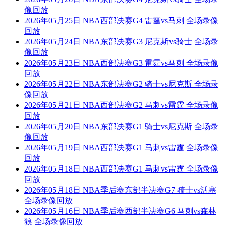
像回放
2026年05月25日 NBA西部决赛G4 雷霆vs马刺 全场录像
回放
2026年05月24日 NBA东部决赛G3 尼克斯vs骑士 全场录
像回放
2026年05月23日 NBA西部决赛G3 雷霆vs马刺 全场录像
回放
2026年05月22日 NBA东部决赛G2 骑士vs尼克斯 全场录
像回放
2026年05月21日 NBA西部决赛G2 马刺vs雷霆 全场录像
回放
2026年05月20日 NBA东部决赛G1 骑士vs尼克斯 全场录
像回放
2026年05月19日 NBA西部决赛G1 马刺vs雷霆 全场录像
回放
2026年05月18日 NBA西部决赛G1 马刺vs雷霆 全场录像
回放
2026年05月18日 NBA季后赛东部半决赛G7 骑士vs活塞
全场录像回放
2026年05月16日 NBA季后赛西部半决赛G6 马刺vs森林
狼 全场录像回放