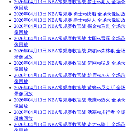
2026年04月13日 NBA常规赛收官战 爵士vs湖人 全场录
像回放
2026年04月13日 NBA常规赛 勇士vs快船 全场录像回放
2026年04月13日 NBA常规赛 爵士vs湖人 全场录像回放
2026年04月13日 NBA常规赛收官战 掘金vs马刺 全场录
像回放
2026年04月13日 NBA常规赛收官战 太阳vs雷霆 全场录
像回放
2026年04月13日 NBA常规赛收官战 鹈鹕vs森林狼 全场
录像回放
2026年04月13日 NBA常规赛收官战 篮网vs猛龙 全场录
像回放
2026年04月13日 NBA常规赛收官战 雄鹿vs76人 全场录
像回放
2026年04月13日 NBA常规赛收官战 黄蜂vs尼克斯 全场
录像回放
2026年04月13日 NBA常规赛收官战 老鹰vs热火 全场录
像回放
2026年04月13日 NBA常规赛收官战 活塞vs步行者 全场
录像回放
2026年04月13日 NBA常规赛收官战 奇才vs骑士 全场录
像回放