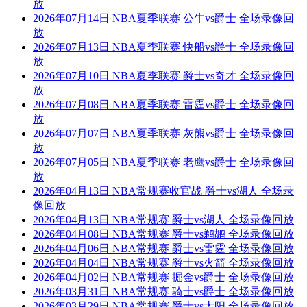
放
2026年07月14日 NBA夏季联赛 公牛vs爵士 全场录像回
放
2026年07月13日 NBA夏季联赛 快船vs爵士 全场录像回
放
2026年07月10日 NBA夏季联赛 爵士vs奇才 全场录像回
放
2026年07月08日 NBA夏季联赛 雷霆vs爵士 全场录像回
放
2026年07月07日 NBA夏季联赛 灰熊vs爵士 全场录像回
放
2026年07月05日 NBA夏季联赛 老鹰vs爵士 全场录像回
放
2026年04月13日 NBA常规赛收官战 爵士vs湖人 全场录
像回放
2026年04月13日 NBA常规赛 爵士vs湖人 全场录像回放
2026年04月08日 NBA常规赛 爵士vs鹈鹕 全场录像回放
2026年04月06日 NBA常规赛 爵士vs雷霆 全场录像回放
2026年04月04日 NBA常规赛 爵士vs火箭 全场录像回放
2026年04月02日 NBA常规赛 掘金vs爵士 全场录像回放
2026年03月31日 NBA常规赛 骑士vs爵士 全场录像回放
2026年03月29日 NBA常规赛 爵士vs太阳 全场录像回放