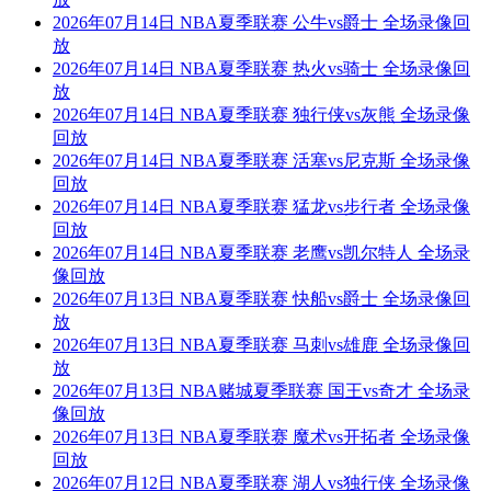
2026年07月14日 NBA夏季联赛 公牛vs爵士 全场录像回
放
2026年07月14日 NBA夏季联赛 热火vs骑士 全场录像回
放
2026年07月14日 NBA夏季联赛 独行侠vs灰熊 全场录像
回放
2026年07月14日 NBA夏季联赛 活塞vs尼克斯 全场录像
回放
2026年07月14日 NBA夏季联赛 猛龙vs步行者 全场录像
回放
2026年07月14日 NBA夏季联赛 老鹰vs凯尔特人 全场录
像回放
2026年07月13日 NBA夏季联赛 快船vs爵士 全场录像回
放
2026年07月13日 NBA夏季联赛 马刺vs雄鹿 全场录像回
放
2026年07月13日 NBA赌城夏季联赛 国王vs奇才 全场录
像回放
2026年07月13日 NBA夏季联赛 魔术vs开拓者 全场录像
回放
2026年07月12日 NBA夏季联赛 湖人vs独行侠 全场录像