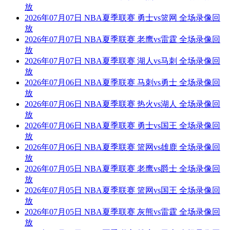
放
2026年07月07日 NBA夏季联赛 勇士vs篮网 全场录像回
放
2026年07月07日 NBA夏季联赛 老鹰vs雷霆 全场录像回
放
2026年07月07日 NBA夏季联赛 湖人vs马刺 全场录像回
放
2026年07月06日 NBA夏季联赛 马刺vs勇士 全场录像回
放
2026年07月06日 NBA夏季联赛 热火vs湖人 全场录像回
放
2026年07月06日 NBA夏季联赛 勇士vs国王 全场录像回
放
2026年07月06日 NBA夏季联赛 篮网vs雄鹿 全场录像回
放
2026年07月05日 NBA夏季联赛 老鹰vs爵士 全场录像回
放
2026年07月05日 NBA夏季联赛 篮网vs国王 全场录像回
放
2026年07月05日 NBA夏季联赛 灰熊vs雷霆 全场录像回
放