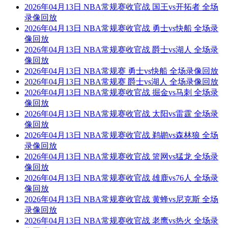
2026年04月13日 NBA常规赛收官战 国王vs开拓者 全场
录像回放
2026年04月13日 NBA常规赛收官战 勇士vs快船 全场录
像回放
2026年04月13日 NBA常规赛收官战 爵士vs湖人 全场录
像回放
2026年04月13日 NBA常规赛 勇士vs快船 全场录像回放
2026年04月13日 NBA常规赛 爵士vs湖人 全场录像回放
2026年04月13日 NBA常规赛收官战 掘金vs马刺 全场录
像回放
2026年04月13日 NBA常规赛收官战 太阳vs雷霆 全场录
像回放
2026年04月13日 NBA常规赛收官战 鹈鹕vs森林狼 全场
录像回放
2026年04月13日 NBA常规赛收官战 篮网vs猛龙 全场录
像回放
2026年04月13日 NBA常规赛收官战 雄鹿vs76人 全场录
像回放
2026年04月13日 NBA常规赛收官战 黄蜂vs尼克斯 全场
录像回放
2026年04月13日 NBA常规赛收官战 老鹰vs热火 全场录