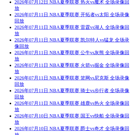
2026年07月12日 NBA夏季联赛 热火vs魔术 全场录像回
放
2026年07月11日 NBA夏季联赛 开拓者vs太阳 全场录像
回放
2026年07月11日 NBA夏季联赛 雷霆vs湖人 全场录像回
放
2026年07月11日 NBA夏季联赛 凯尔特人vs猛龙 全场录
像回放
2026年07月11日 NBA夏季联赛 公牛vs灰熊 全场录像回
放
2026年07月11日 NBA夏季联赛 火箭vs掘金 全场录像回
放
2026年07月11日 NBA夏季联赛 篮网vs尼克斯 全场录像
回放
2026年07月11日 NBA夏季联赛 骑士vs步行者 全场录像
回放
2026年07月11日 NBA夏季联赛 雄鹿vs热火 全场录像回
放
2026年07月10日 NBA夏季联赛 国王vs快船 全场录像回
放
2026年07月10日 NBA夏季联赛 爵士vs奇才 全场录像回
放