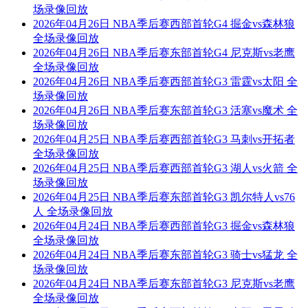
场录像回放
2026年04月26日 NBA季后赛西部首轮G4 掘金vs森林狼
全场录像回放
2026年04月26日 NBA季后赛东部首轮G4 尼克斯vs老鹰
全场录像回放
2026年04月26日 NBA季后赛西部首轮G3 雷霆vs太阳 全
场录像回放
2026年04月26日 NBA季后赛东部首轮G3 活塞vs魔术 全
场录像回放
2026年04月25日 NBA季后赛西部首轮G3 马刺vs开拓者
全场录像回放
2026年04月25日 NBA季后赛西部首轮G3 湖人vs火箭 全
场录像回放
2026年04月25日 NBA季后赛东部首轮G3 凯尔特人vs76
人 全场录像回放
2026年04月24日 NBA季后赛西部首轮G3 掘金vs森林狼
全场录像回放
2026年04月24日 NBA季后赛东部首轮G3 骑士vs猛龙 全
场录像回放
2026年04月24日 NBA季后赛东部首轮G3 尼克斯vs老鹰
全场录像回放