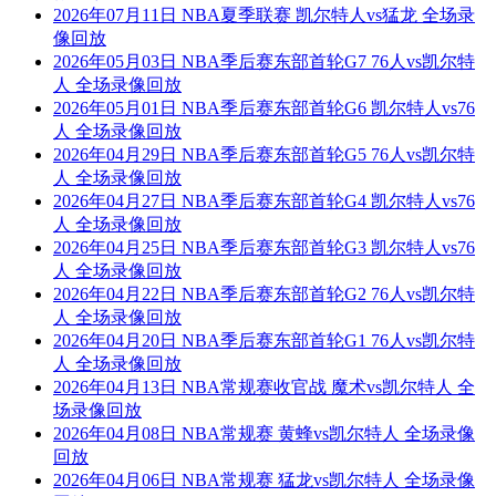
2026年07月11日 NBA夏季联赛 凯尔特人vs猛龙 全场录
像回放
2026年05月03日 NBA季后赛东部首轮G7 76人vs凯尔特
人 全场录像回放
2026年05月01日 NBA季后赛东部首轮G6 凯尔特人vs76
人 全场录像回放
2026年04月29日 NBA季后赛东部首轮G5 76人vs凯尔特
人 全场录像回放
2026年04月27日 NBA季后赛东部首轮G4 凯尔特人vs76
人 全场录像回放
2026年04月25日 NBA季后赛东部首轮G3 凯尔特人vs76
人 全场录像回放
2026年04月22日 NBA季后赛东部首轮G2 76人vs凯尔特
人 全场录像回放
2026年04月20日 NBA季后赛东部首轮G1 76人vs凯尔特
人 全场录像回放
2026年04月13日 NBA常规赛收官战 魔术vs凯尔特人 全
场录像回放
2026年04月08日 NBA常规赛 黄蜂vs凯尔特人 全场录像
回放
2026年04月06日 NBA常规赛 猛龙vs凯尔特人 全场录像