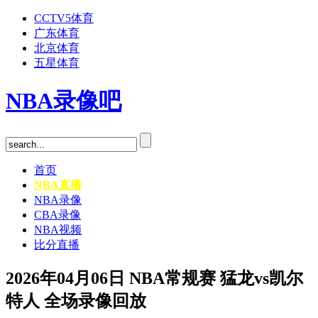
CCTV5体育
广东体育
北京体育
五星体育
NBA录像吧
首页
NBA直播
NBA录像
CBA录像
NBA视频
比分直播
2026年04月06日 NBA常规赛 猛龙vs凯尔
特人 全场录像回放