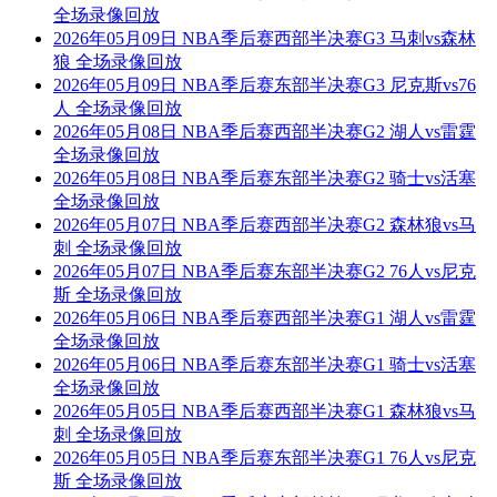
全场录像回放
2026年05月09日 NBA季后赛西部半决赛G3 马刺vs森林
狼 全场录像回放
2026年05月09日 NBA季后赛东部半决赛G3 尼克斯vs76
人 全场录像回放
2026年05月08日 NBA季后赛西部半决赛G2 湖人vs雷霆
全场录像回放
2026年05月08日 NBA季后赛东部半决赛G2 骑士vs活塞
全场录像回放
2026年05月07日 NBA季后赛西部半决赛G2 森林狼vs马
刺 全场录像回放
2026年05月07日 NBA季后赛东部半决赛G2 76人vs尼克
斯 全场录像回放
2026年05月06日 NBA季后赛西部半决赛G1 湖人vs雷霆
全场录像回放
2026年05月06日 NBA季后赛东部半决赛G1 骑士vs活塞
全场录像回放
2026年05月05日 NBA季后赛西部半决赛G1 森林狼vs马
刺 全场录像回放
2026年05月05日 NBA季后赛东部半决赛G1 76人vs尼克
斯 全场录像回放