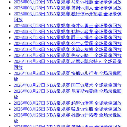
2026年03月29日 NBA常规赛 马刺vs雄鹿 全场录像回放
2026年03月28日 NBA常规赛 篮网vs湖人 全场录像回放
2026年03月28日 NBA常规赛 独行侠vs开拓者 全场录像
回放
2026年03月28日 NBA常规赛 奇才vs勇士 全场录像回放
2026年03月28日 NBA常规赛 鹈鹕vs猛龙 全场录像回放
2026年03月28日 NBA常规赛 爵士vs掘金 全场录像回放
2026年03月28日 NBA常规赛 公牛vs雷霆 全场录像回放
2026年03月28日 NBA常规赛 火箭vs灰熊 全场录像回放
2026年03月28日 NBA常规赛 热火vs骑士 全场录像回放
2026年03月28日 NBA常规赛 老鹰vs凯尔特人 全场录像
回放
2026年03月28日 NBA常规赛 快船vs步行者 全场录像回
放
2026年03月27日 NBA常规赛 国王vs魔术 全场录像回放
2026年03月27日 NBA常规赛 尼克斯vs黄蜂 全场录像回
放
2026年03月27日 NBA常规赛 鹈鹕vs活塞 全场录像回放
2026年03月26日 NBA常规赛 猛龙vs快船 全场录像回放
2026年03月26日 NBA常规赛 雄鹿vs开拓者 全场录像回
放
2026年03月26日 NBA常规赛 篮网vs勇士 全场录像回放