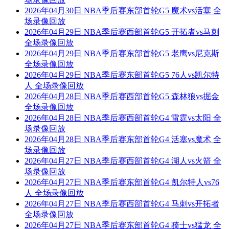
2026年04月30日 NBA季后赛东部首轮G5 魔术vs活塞 全
场录像回放
2026年04月29日 NBA季后赛西部首轮G5 开拓者vs马刺
全场录像回放
2026年04月29日 NBA季后赛东部首轮G5 老鹰vs尼克斯
全场录像回放
2026年04月29日 NBA季后赛东部首轮G5 76人vs凯尔特
人 全场录像回放
2026年04月28日 NBA季后赛西部首轮G5 森林狼vs掘金
全场录像回放
2026年04月28日 NBA季后赛西部首轮G4 雷霆vs太阳 全
场录像回放
2026年04月28日 NBA季后赛东部首轮G4 活塞vs魔术 全
场录像回放
2026年04月27日 NBA季后赛西部首轮G4 湖人vs火箭 全
场录像回放
2026年04月27日 NBA季后赛东部首轮G4 凯尔特人vs76
人 全场录像回放
2026年04月27日 NBA季后赛西部首轮G4 马刺vs开拓者
全场录像回放
2026年04月27日 NBA季后赛东部首轮G4 骑士vs猛龙 全