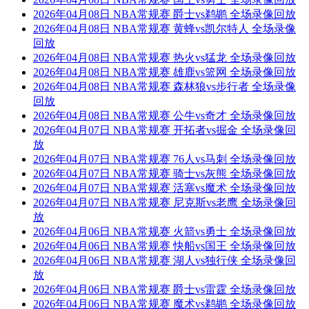
2026年04月08日 NBA常规赛 爵士vs鹈鹕 全场录像回放
2026年04月08日 NBA常规赛 黄蜂vs凯尔特人 全场录像
回放
2026年04月08日 NBA常规赛 热火vs猛龙 全场录像回放
2026年04月08日 NBA常规赛 雄鹿vs篮网 全场录像回放
2026年04月08日 NBA常规赛 森林狼vs步行者 全场录像
回放
2026年04月08日 NBA常规赛 公牛vs奇才 全场录像回放
2026年04月07日 NBA常规赛 开拓者vs掘金 全场录像回
放
2026年04月07日 NBA常规赛 76人vs马刺 全场录像回放
2026年04月07日 NBA常规赛 骑士vs灰熊 全场录像回放
2026年04月07日 NBA常规赛 活塞vs魔术 全场录像回放
2026年04月07日 NBA常规赛 尼克斯vs老鹰 全场录像回
放
2026年04月06日 NBA常规赛 火箭vs勇士 全场录像回放
2026年04月06日 NBA常规赛 快船vs国王 全场录像回放
2026年04月06日 NBA常规赛 湖人vs独行侠 全场录像回
放
2026年04月06日 NBA常规赛 爵士vs雷霆 全场录像回放
2026年04月06日 NBA常规赛 魔术vs鹈鹕 全场录像回放