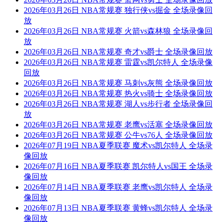
2026年03月26日 NBA常规赛 独行侠vs掘金 全场录像回
放
2026年03月26日 NBA常规赛 火箭vs森林狼 全场录像回
放
2026年03月26日 NBA常规赛 奇才vs爵士 全场录像回放
2026年03月26日 NBA常规赛 雷霆vs凯尔特人 全场录像
回放
2026年03月26日 NBA常规赛 马刺vs灰熊 全场录像回放
2026年03月26日 NBA常规赛 热火vs骑士 全场录像回放
2026年03月26日 NBA常规赛 湖人vs步行者 全场录像回
放
2026年03月26日 NBA常规赛 老鹰vs活塞 全场录像回放
2026年03月26日 NBA常规赛 公牛vs76人 全场录像回放
2026年07月19日 NBA夏季联赛 魔术vs凯尔特人 全场录
像回放
2026年07月16日 NBA夏季联赛 凯尔特人vs国王 全场录
像回放
2026年07月14日 NBA夏季联赛 老鹰vs凯尔特人 全场录
像回放
2026年07月13日 NBA夏季联赛 黄蜂vs凯尔特人 全场录
像回放