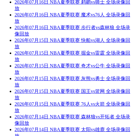
2026年07月16日 NBA夏季联赛 鹈鹕vs骑士 全场录像回
放
2026年07月16日 NBA夏季联赛 魔术vs76人 全场录像回
放
2026年07月16日 NBA夏季联赛 步行者vs森林狼 全场录
像回放
2026年07月15日 NBA夏季联赛 快船vs湖人 全场录像回
放
2026年07月15日 NBA夏季联赛 掘金vs雷霆 全场录像回
放
2026年07月15日 NBA夏季联赛 奇才vs公牛 全场录像回
放
2026年07月15日 NBA夏季联赛 灰熊vs勇士 全场录像回
放
2026年07月15日 NBA夏季联赛 国王vs篮网 全场录像回
放
2026年07月15日 NBA夏季联赛 76人vs火箭 全场录像回
放
2026年07月14日 NBA夏季联赛 森林狼vs开拓者 全场录
像回放
2026年07月14日 NBA夏季联赛 太阳vs雄鹿 全场录像回
放