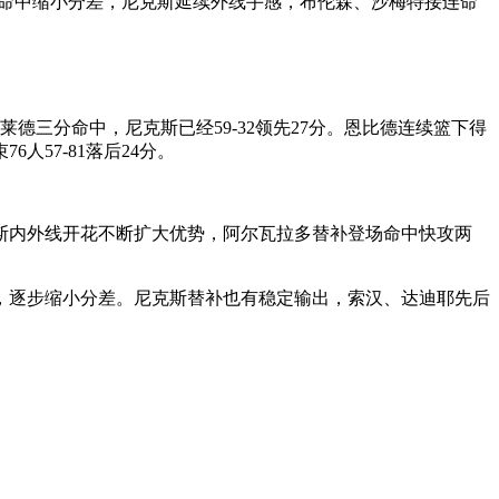
三分命中缩小分差，尼克斯延续外线手感，布伦森、沙梅特接连命
德三分命中，尼克斯已经59-32领先27分。恩比德连续篮下得
57-81落后24分。
斯内外线开花不断扩大优势，阿尔瓦拉多替补登场命中快攻两
，逐步缩小分差。尼克斯替补也有稳定输出，索汉、达迪耶先后