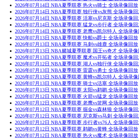
2026年07月14日 NBA夏季联赛 热火vs骑士 全场录像回放
2026年07月14日 NBA夏季联赛 独行侠vs灰熊 全场录像
2026年07月14日 NBA夏季联赛 活塞vs尼克斯 全场录像
2026年07月14日 NBA夏季联赛 猛龙vs步行者 全场录像
2026年07月14日 NBA夏季联赛 老鹰vs凯尔特人 全场录
2026年07月13日 NBA夏季联赛 快船vs爵士 全场录像回放
2026年07月13日 NBA夏季联赛 马刺vs雄鹿 全场录像回放
2026年07月13日 NBA赌城夏季联赛 国王vs奇才 全场录
2026年07月13日 NBA夏季联赛 魔术vs开拓者 全场录像
2026年07月12日 NBA夏季联赛 湖人vs独行侠 全场录像
2026年07月13日 NBA夏季联赛 雷霆vs勇士 全场录像回放
2026年07月13日 NBA夏季联赛 黄蜂vs凯尔特人 全场录
2026年07月13日 NBA夏季联赛 骑士vs活塞 全场录像回放
2026年07月13日 NBA夏季联赛 太阳vs鹈鹕 全场录像回放
2026年07月12日 NBA夏季联赛 火箭vs猛龙 全场录像回放
2026年07月12日 NBA夏季联赛 老鹰vs篮网 全场录像回放
2026年07月12日 NBA夏季联赛 掘金vs森林狼 全场录像
2026年07月12日 NBA夏季联赛 尼克斯vs马刺 全场录像
2026年07月12日 NBA夏季联赛 步行者vs76人 全场录像
2026年07月12日 NBA夏季联赛 鹈鹕vs黄蜂 全场录像回放
2026年07月12日 NBA夏季联赛 热火vs魔术 全场录像回放