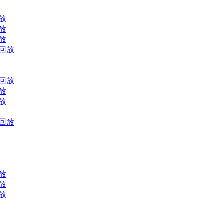
回放
回放
回放
像回放
像回放
回放
回放
像回放
回放
回放
回放