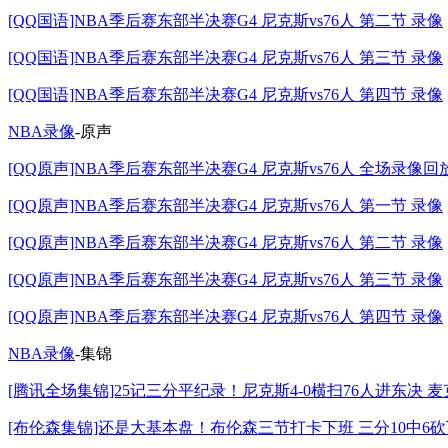
[QQ国语]NBA季后赛东部半决赛G4 尼克斯vs76人 第二节 录像
[QQ国语]NBA季后赛东部半决赛G4 尼克斯vs76人 第三节 录像
[QQ国语]NBA季后赛东部半决赛G4 尼克斯vs76人 第四节 录像
NBA录像
-原声
[QQ原声]NBA季后赛东部半决赛G4 尼克斯vs76人 全场录像回
[QQ原声]NBA季后赛东部半决赛G4 尼克斯vs76人 第一节 录像
[QQ原声]NBA季后赛东部半决赛G4 尼克斯vs76人 第二节 录像
[QQ原声]NBA季后赛东部半决赛G4 尼克斯vs76人 第三节 录像
[QQ原声]NBA季后赛东部半决赛G4 尼克斯vs76人 第四节 录像
NBA录像
-集锦
[腾讯全场集锦]25记三分平纪录！尼克斯4-0横扫76人进东决 
[布伦森集锦]还是大基本盘！布伦森三节打卡下班 三分10中6砍下