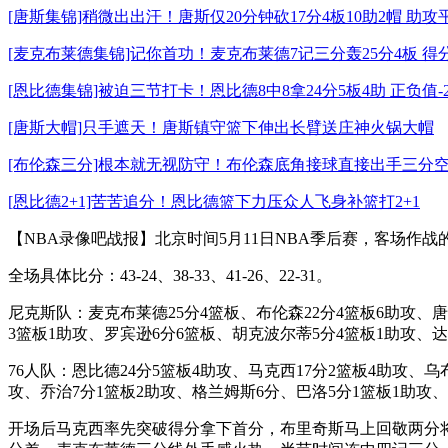
[唐斯集锦]稍微出出汗！唐斯仅20分钟砍17分4板10助2帽 助
[麦克布莱德集锦]记你首功！麦克布莱德7记三分轰25分4板 
[恩比德集锦]被迫三节打卡！恩比德8中8拿24分5板4助 正负值-2
[唐斯大帽]只手遮天！唐斯镇守篮下伸出长臂送庄神火锅大帽
[布伦森三分]根本就无视防守！布伦森底角接球直接出手三分
[恩比德2+1]苦苦追分！恩比德篮下力压众人飞身补篮打2+1
【NBA录像吧战报】北京时间5月11日NBA季后赛，客场作战的尼
全场具体比分：43-24、38-33、41-26、22-31。
尼克斯队：麦克布莱德25分4篮板、布伦森22分4篮板6助攻、唐
3篮板1助攻、罗宾逊6分6篮板、胡克波尔蒂5分4篮板1助攻、达
76人队：恩比德24分5篮板4助攻、马克西17分2篮板4助攻、乌
攻、乔治7分1篮板2助攻、格兰姆斯6分、巴洛5分1篮板1助攻
开场后马克西率先突破得分拿下首分，布里奇斯马上回敬两分