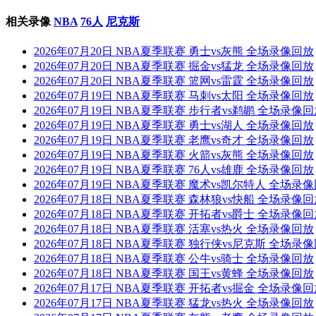
相关录像
NBA
76人
尼克斯
2026年07月20日 NBA夏季联赛 勇士vs灰熊 全场录像回放
2026年07月20日 NBA夏季联赛 掘金vs猛龙 全场录像回放
2026年07月20日 NBA夏季联赛 篮网vs雷霆 全场录像回放
2026年07月19日 NBA夏季联赛 马刺vs太阳 全场录像回放
2026年07月19日 NBA夏季联赛 步行者vs鹈鹕 全场录像
2026年07月19日 NBA夏季联赛 勇士vs湖人 全场录像回放
2026年07月19日 NBA夏季联赛 老鹰vs奇才 全场录像回放
2026年07月19日 NBA夏季联赛 火箭vs灰熊 全场录像回放
2026年07月19日 NBA夏季联赛 76人vs雄鹿 全场录像回放
2026年07月19日 NBA夏季联赛 魔术vs凯尔特人 全场录
2026年07月18日 NBA夏季联赛 森林狼vs快船 全场录像
2026年07月18日 NBA夏季联赛 开拓者vs爵士 全场录像
2026年07月18日 NBA夏季联赛 活塞vs热火 全场录像回放
2026年07月18日 NBA夏季联赛 独行侠vs尼克斯 全场录
2026年07月18日 NBA夏季联赛 公牛vs骑士 全场录像回放
2026年07月18日 NBA夏季联赛 国王vs黄蜂 全场录像回放
2026年07月17日 NBA夏季联赛 开拓者vs掘金 全场录像
2026年07月17日 NBA夏季联赛 猛龙vs热火 全场录像回放