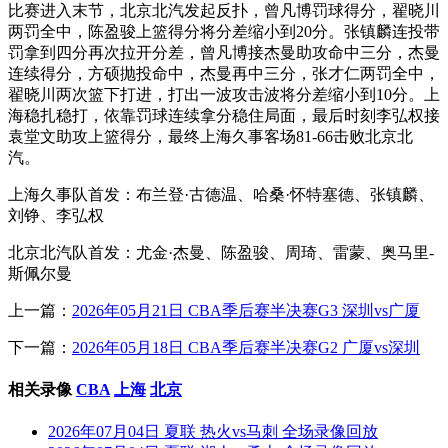
比赛进入末节，北京北汽发起反扑，曾凡博罚球得分，翟晓川
两罚全中，陈盈骏上篮得分将分差缩小到20分。张镇麟连投带
罚拿到四分再次拉开分差，曾凡博接杰曼助攻命中三分，杰曼
连续得分，方硕抛投命中，杰曼再中三分，张才仁两罚全中，
翟晓川两次篮下打进，打出一波攻击波将分差缩小到10分。上
海稳扎稳打，依靠罚球连续拿分稳住局面，最后时刻李弘权接
袁堂文助攻上篮得分，最终上海久事客场81-66击败北京北
汽。
上海久事队首发：布兰登·古德温、哈桑·怀特塞德、张镇麟、
刘铮、李弘权
北京北汽队首发：尤金·杰曼、陈盈骏、周琦、雷蒙、奥马里-
斯佩尔曼
上一篇：
2026年05月21日 CBA季后赛半决赛G3 深圳vs广厦
下一篇：
2026年05月18日 CBA季后赛半决赛G2 广厦vs深圳
相关录像
CBA
上海
北京
2026年07月04日 夏联 热火vs马刺 全场录像回放