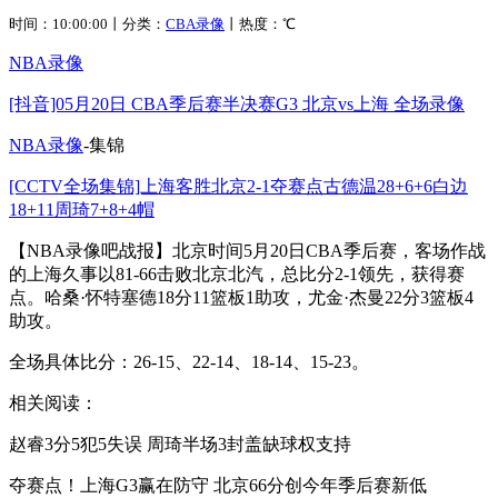
时间：10:00:00丨分类：
CBA录像
丨热度：
℃
NBA录像
[抖音]05月20日 CBA季后赛半决赛G3 北京vs上海 全场录像
NBA录像
-集锦
[CCTV全场集锦]上海客胜北京2-1夺赛点古德温28+6+6白边
18+11周琦7+8+4帽
【NBA录像吧战报】北京时间5月20日CBA季后赛，客场作战
的上海久事以81-66击败北京北汽，总比分2-1领先，获得赛
点。哈桑·怀特塞德18分11篮板1助攻，尤金·杰曼22分3篮板4
助攻。
全场具体比分：26-15、22-14、18-14、15-23。
相关阅读：
赵睿3分5犯5失误 周琦半场3封盖缺球权支持
夺赛点！上海G3赢在防守 北京66分创今年季后赛新低