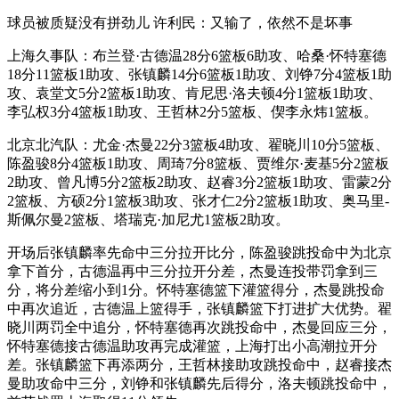
球员被质疑没有拼劲儿 许利民：又输了，依然不是坏事
上海久事队：布兰登·古德温28分6篮板6助攻、哈桑·怀特塞德
18分11篮板1助攻、张镇麟14分6篮板1助攻、刘铮7分4篮板1助
攻、袁堂文5分2篮板1助攻、肯尼思·洛夫顿4分1篮板1助攻、
李弘权3分4篮板1助攻、王哲林2分5篮板、偰李永炜1篮板。
北京北汽队：尤金·杰曼22分3篮板4助攻、翟晓川10分5篮板、
陈盈骏8分4篮板1助攻、周琦7分8篮板、贾维尔·麦基5分2篮板
2助攻、曾凡博5分2篮板2助攻、赵睿3分2篮板1助攻、雷蒙2分
2篮板、方硕2分1篮板3助攻、张才仁2分2篮板1助攻、奥马里-
斯佩尔曼2篮板、塔瑞克·加尼尤1篮板2助攻。
开场后张镇麟率先命中三分拉开比分，陈盈骏跳投命中为北京
拿下首分，古德温再中三分拉开分差，杰曼连投带罚拿到三
分，将分差缩小到1分。怀特塞德篮下灌篮得分，杰曼跳投命
中再次追近，古德温上篮得手，张镇麟篮下打进扩大优势。翟
晓川两罚全中追分，怀特塞德再次跳投命中，杰曼回应三分，
怀特塞德接古德温助攻再完成灌篮，上海打出小高潮拉开分
差。张镇麟篮下再添两分，王哲林接助攻跳投命中，赵睿接杰
曼助攻命中三分，刘铮和张镇麟先后得分，洛夫顿跳投命中，