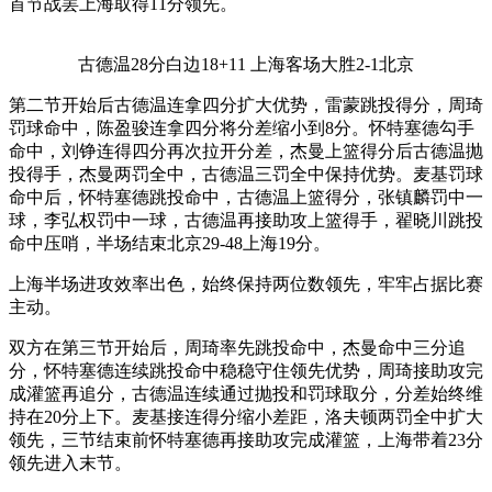
首节战罢上海取得11分领先。
古德温28分白边18+11 上海客场大胜2-1北京
第二节开始后古德温连拿四分扩大优势，雷蒙跳投得分，周琦
罚球命中，陈盈骏连拿四分将分差缩小到8分。怀特塞德勾手
命中，刘铮连得四分再次拉开分差，杰曼上篮得分后古德温抛
投得手，杰曼两罚全中，古德温三罚全中保持优势。麦基罚球
命中后，怀特塞德跳投命中，古德温上篮得分，张镇麟罚中一
球，李弘权罚中一球，古德温再接助攻上篮得手，翟晓川跳投
命中压哨，半场结束北京29-48上海19分。
上海半场进攻效率出色，始终保持两位数领先，牢牢占据比赛
主动。
双方在第三节开始后，周琦率先跳投命中，杰曼命中三分追
分，怀特塞德连续跳投命中稳稳守住领先优势，周琦接助攻完
成灌篮再追分，古德温连续通过抛投和罚球取分，分差始终维
持在20分上下。麦基接连得分缩小差距，洛夫顿两罚全中扩大
领先，三节结束前怀特塞德再接助攻完成灌篮，上海带着23分
领先进入末节。