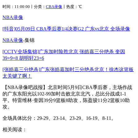
时间：11:00:00丨分类：
CBA录像
丨热度：
℃
NBA录像
[抖音]05月09日 CBA季后赛1/4决赛G2 广东vs北京 全场录像
NBA录像
-集锦
[CCTV全场集锦]广东加时险胜北京 张皓嘉三分绝杀 奎因
39+9+8 胡明轩23+6
[张皓嘉三分绝杀]广东张皓嘉加时三分绝杀北京！徐杰这篮板
太关键了啊！
【NBA录像吧战报】北京时间5月9日CBA季后赛，主场作战
的广东东阳光以102-99加时击败北京北汽，总比分战成1-1
平。特雷维林·奎因39分9篮板8助攻，陈盈骏11分2篮板10助
攻。
全场具体比分：29-29、23-14、23-29、16-19、8-11。
相关阅读：