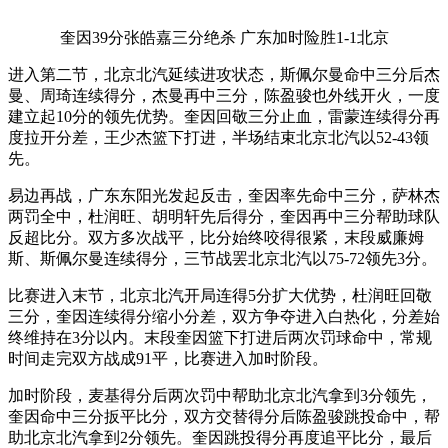
奎因39分张皓嘉三分绝杀 广东加时险胜1-1北京
进入第二节，北京北汽延续进攻状态，斯佩尔曼命中三分后杰
曼、周琦连续得分，杰曼再中三分，陈盈骏也外线开火，一度
建立起10分的领先优势。奎因回敬三分止血，雷蒙连续得分再
度拉开分差，王少杰篮下打进，半场结束北京北汽以52-43领
先。
易边再战，广东东阳光发起反击，奎因率先命中三分，萨林杰
两罚全中，杜润旺、胡明轩先后得分，奎因再中三分帮助球队
反超比分。双方多次战平，比分始终咬得很紧，末段威廉姆
斯、斯佩尔曼连续得分，三节战罢北京北汽以75-72领先3分。
比赛进入末节，北京北汽开局连得5分扩大优势，杜润旺回敬
三分，奎因连续得分缩小分差，双方争夺进入白热化，分差始
终维持在3分以内。末段奎因篮下打进后两次罚球命中，常规
时间走完双方战成91平，比赛进入加时阶段。
加时阶段，麦基得分后两次罚中帮助北京北汽拿到3分领先，
奎因命中三分扳平比分，双方交替得分后陈盈骏跳投命中，帮
助北京北汽拿到2分领先。奎因跳投得分再度追平比分，最后