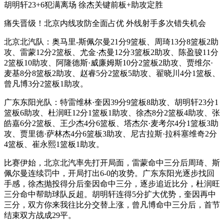
胡明轩23+6犯满离场 徐杰关键前板+助攻定胜
痛失晋级！北京内线攻防全面占优 外线射手多次错失机会
北京北汽队：奥马里-斯佩尔曼21分9篮板、周琦13分8篮板2助
攻、雷蒙12分2篮板、尤金·杰曼12分3篮板2助攻、陈盈骏11分
2篮板10助攻、阿隆德斯·威廉姆斯10分2篮板2助攻、贾维尔·
麦基8分8篮板2助攻、赵睿5分2篮板5助攻、翟晓川4分1篮板、
曾凡博3分2篮板1助攻。
广东东阳光队：特雷维林·奎因39分9篮板8助攻、胡明轩23分1
篮板6助攻、杜润旺12分1篮板1助攻、徐杰8分2篮板4助攻、张
皓嘉6分2篮板、王少杰4分6篮板、塔杰尔·麦考尔4分1篮板3助
攻、贾里德·萨林杰4分6篮板3助攻、尼古拉斯·拉科塞维奇2分
4篮板、崔永熙1篮板1助攻。
比赛伊始，北京北汽率先打开局面，雷蒙命中三分后周琦、斯
佩尔曼连续罚中，开局打出6-0的攻势。广东东阳光逐步找回
手感，徐杰抛投得分后奎因命中三分，逐步追近比分，杜润旺
三分命中帮助球队反超。胡明轩连得5分扩大优势，奎因再中
三分，双方你来我往比分交替上涨，曾凡博命中三分后，首节
结束双方战成29平。