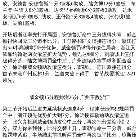
攻、安德鲁·安德鲁斯12分3篮板6助攻、陆文博12分1篮板、布
兰登·兰道夫8分3篮板、达卡里·约翰逊6分6篮板3助攻、达米
安·琼斯6分9篮板1助攻、王仔路2分8篮板4助攻、张洪硕1篮
板、吴前1篮板。
开场后浙江率先打开局面，安德鲁斯命中三分拔得头筹，威金
顿很快回应三分追平比分。王仔路和陆文博接连得分，浙江打
出5-0小高潮拿到5分优势。威金顿罚球得分稳住局势，浙江又
依靠约翰逊两次灌篮扩大优势，领先达到8分。刘颜诚上篮打
破得分荒，陆文博两罚全中后，广州连续依靠罚球和配合追
分，徐昕接威金顿助攻灌篮得分，霍勒迪、陈国豪接连得分，
首节末段广州反超1分，兰道夫篮下得手，首节战罢浙江22-21
领先。
威金顿15分程帅澎26分 广州不敌浙江
第二节开始后兰道夫延续状态连拿4分，程帅澎违体犯规两罚
全中，浙江领先优势扩大到7分。徐昕接霍勒迪助攻灌篮追
分，张兴亮接到威金顿助攻命中三分，再次把分差缩小到2
分。双方你来我往，比分交替上升，霍勒迪命中三分后，威金
顿罚球紧追，半场结束前徐昕两罚全中再次扳平比分，琼斯压