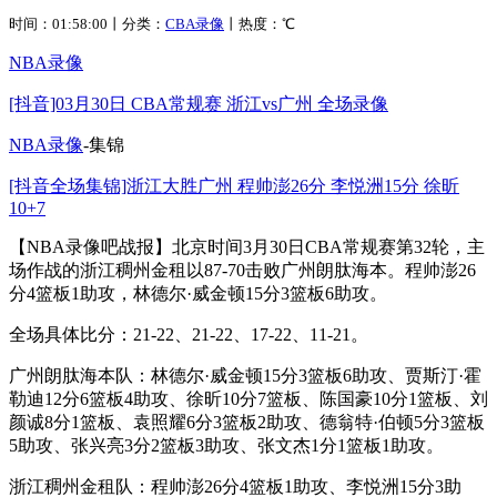
时间：01:58:00丨分类：
CBA录像
丨热度：
℃
NBA录像
[抖音]03月30日 CBA常规赛 浙江vs广州 全场录像
NBA录像
-集锦
[抖音全场集锦]浙江大胜广州 程帅澎26分 李悦洲15分 徐昕
10+7
【NBA录像吧战报】北京时间3月30日CBA常规赛第32轮，主
场作战的浙江稠州金租以87-70击败广州朗肽海本。程帅澎26
分4篮板1助攻，林德尔·威金顿15分3篮板6助攻。
全场具体比分：21-22、21-22、17-22、11-21。
广州朗肽海本队：林德尔·威金顿15分3篮板6助攻、贾斯汀·霍
勒迪12分6篮板4助攻、徐昕10分7篮板、陈国豪10分1篮板、刘
颜诚8分1篮板、袁照耀6分3篮板2助攻、德翁特·伯顿5分3篮板
5助攻、张兴亮3分2篮板3助攻、张文杰1分1篮板1助攻。
浙江稠州金租队：程帅澎26分4篮板1助攻、李悦洲15分3助