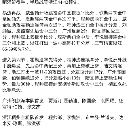
哨灌篮得手，半场战罢浙江44-42领先。
易边再战，威金顿开场跳投命中直接扳平比分，琼斯两罚全中
拿回领先，袁照耀两罚全中再次打平。程帅澎两罚全中后，威
金顿助攻霍勒迪灌篮再次追平。程帅澎三罚全中拉开分差，刘
颜诚、袁照耀先后命中三分，广州反超2分。陆文博回应三
分，程帅澎上篮扳平比分，琼斯两罚全中后，李悦洲接连命中
三分和上篮，浙江打出一波小高潮拉开分差，三节结束浙江
66-59领先7分。
进入第四节，霍勒迪率先得分，程帅澎连续拿分，李悦洲外线
手感爆发，先后命中两记三分，再加上突破上篮、陆文博灌
篮，浙江打出一波11-2的攻击波，分差拉开到17分。广州陈国
豪、伯顿连续追分，把分差缩小到13分，陆文博上篮稳住局
势。最后30秒，程帅澎接到安德鲁斯助攻命中三分，彻底杀死
比赛悬念。
广州朗肽海本队首发：贾斯汀·霍勒迪、陈国豪、袁照耀、德
翁特·伯顿、张文杰
浙江稠州金租队首发：程帅澎、李悦洲、布兰登·兰道夫、达
米安·琼斯、张洪硕