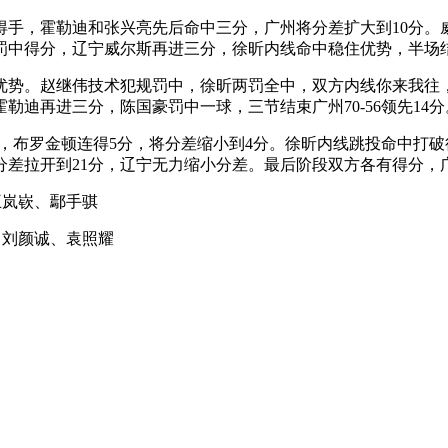
手，霍勒迪和张兴亮先后命中三分，广州将分差扩大到10分。
中得分，辽宁威尔斯再进三分，徐昕内线命中稳住优势，半场结束时
势。赵继伟技术犯规罚中，徐昕两罚全中，双方内线你来我往，
迪再进三分，陈国豪罚中一球，三节结束广州70-56领先14分
潮，布罗金顿连得5分，将分差缩小到4分。徐昕内线跳投命中打
分差拉开到21分，辽宁无力缩小分差。最后阶段双方各有得分，
王岚嵚、鄢手骐
、刘颜诚、袁照耀