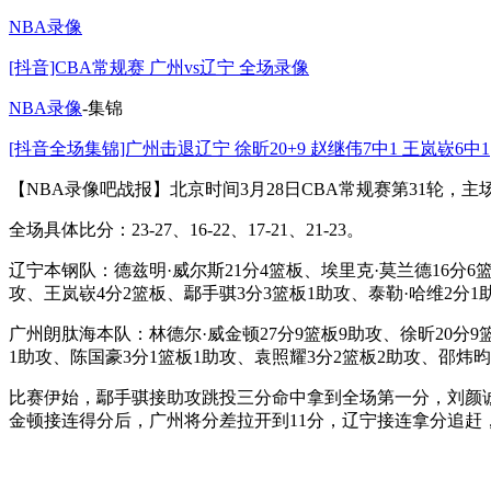
NBA录像
[抖音]CBA常规赛 广州vs辽宁 全场录像
NBA录像
-集锦
[抖音全场集锦]广州击退辽宁 徐昕20+9 赵继伟7中1 王岚嵚6中1
【NBA录像吧战报】北京时间3月28日CBA常规赛第31轮，主
全场具体比分：23-27、16-22、17-21、21-23。
辽宁本钢队：德兹明·威尔斯21分4篮板、埃里克·莫兰德16分6
攻、王岚嵚4分2篮板、鄢手骐3分3篮板1助攻、泰勒·哈维2分1
广州朗肽海本队：林德尔·威金顿27分9篮板9助攻、徐昕20分9
1助攻、陈国豪3分1篮板1助攻、袁照耀3分2篮板2助攻、邵炜昀
比赛伊始，鄢手骐接助攻跳投三分命中拿到全场第一分，刘颜
金顿接连得分后，广州将分差拉开到11分，辽宁接连拿分追赶