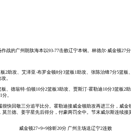
场作战的广州朗肽海本以93-77击败辽宁本钢。林德尔·威金顿27分
篮板2助攻、艾泽亚·布罗金顿8分3篮板1助攻、张陈治锋7分5篮板
助攻。
篮板、德翁特·伯顿10分2篮板3助攻、贾斯汀·霍勒迪10分3篮板2
1分。
诚很快回敬三分追平比分。霍勒迪接威金顿助攻再进三分，威金
，莫兰德、姜宇星先后得分，付豪两罚全中。节末威尔斯连续接莫兰
威金顿27+9+9徐昕20分 广州主场送辽宁2连败