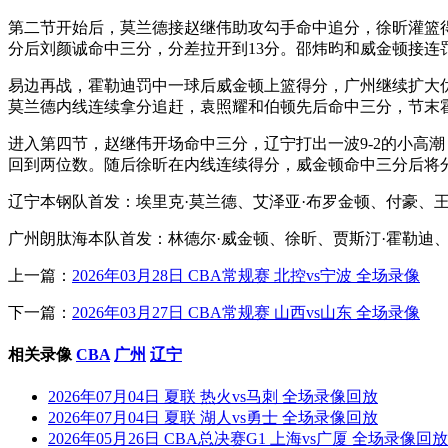
第二节开始后，莫兰德接赵继伟助攻勾手命中追分，徐昕灌篮得
分后刘颜诚命中三分，分差拉开到13分。邵炜昀和威金顿接连罚
易边再战，霍勒迪罚中一球后威金顿上篮得分，广州继续扩大优
莫兰德内线连续拿分追赶，袁照耀和伯顿先后命中三分，节末霍勒
进入第四节，赵继伟开场命中三分，辽宁打出一波9-2的小高
回到两位数。随后徐昕在内线连续得分，威金顿命中三分后将
辽宁本钢队首发：埃里克·莫兰德、艾泽亚·布罗金顿、付豪、
广州朗肽海本队首发：林德尔·威金顿、徐昕、贾斯汀·霍勒迪
上一篇：
2026年03月28日 CBA常规赛 北控vs宁波 全场录像
下一篇：
2026年03月27日 CBA常规赛 山西vs山东 全场录像
相关录像
CBA
广州
辽宁
2026年07月04日 夏联 热火vs马刺 全场录像回放
2026年07月04日 夏联 湖人vs勇士 全场录像回放
2026年05月26日 CBA总决赛G1 上海vs广厦 全场录像回放