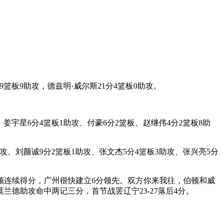
9篮板9助攻，德兹明·威尔斯21分4篮板0助攻。
、姜宇星6分4篮板1助攻、付豪6分2篮板、赵继伟4分2篮板8助
助攻、刘颜诚9分2篮板1助攻、张文杰5分4篮板3助攻、张兴亮5分
顿连续得分，广州很快建立6分领先。双方你来我往，伯顿和威
德助攻命中两记三分，首节战罢辽宁23-27落后4分。